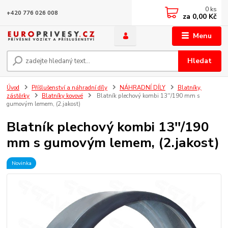
0
ks
+420 776 026 008
za
0,00 Kč
Menu
Hledat
Úvod
Příšlušenství a náhradní díly
NÁHRADNÍ DÍLY
Blatníky,
zástěrky
Blatníky kovové
Blatník plechový kombi 13''/190 mm s
gumovým lemem, (2.jakost)
Blatník plechový kombi 13''/190
mm s gumovým lemem, (2.jakost)
Novinka