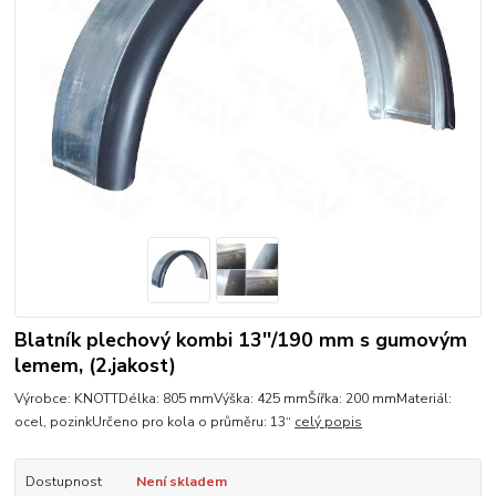
Blatník plechový kombi 13''/190 mm s gumovým
lemem, (2.jakost)
Výrobce: KNOTTDélka: 805 mmVýška: 425 mmŠířka: 200 mmMateriál:
ocel, pozinkUrčeno pro kola o průměru: 13“
celý popis
Dostupnost
Není skladem