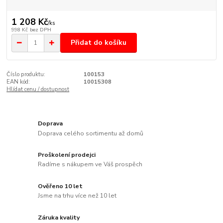
1 208 Kč
/
ks
998 Kč
bez DPH
Přidat do košíku
Číslo produktu:
100153
EAN kód:
10015308
Hlídat cenu / dostupnost
Doprava
Doprava celého sortimentu až domů
Proškolení prodejci
Radíme s nákupem ve Váš prospěch
Ověřeno 10 let
Jsme na trhu více než 10 let
Záruka kvality