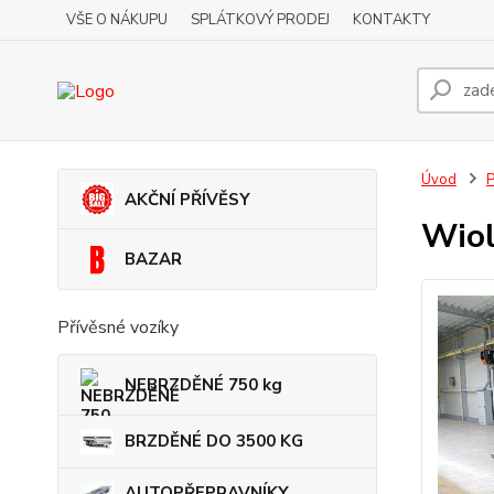
VŠE O NÁKUPU
SPLÁTKOVÝ PRODEJ
KONTAKTY
Úvod
AKČNÍ PŘÍVĚSY
Wiol
BAZAR
Přívěsné vozíky
NEBRZDĚNÉ 750 kg
BRZDĚNÉ DO 3500 KG
AUTOPŘEPRAVNÍKY