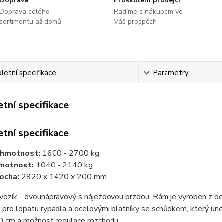
Doprava
Proškolení prodejci
Doprava celého
Radíme s nákupem ve
sortimentu až domů
Váš prospěch
etní specifikace
Parametry
tní specifikace
tní specifikace
 hmotnost:
1600 - 2700 kg
hmotnost:
1040 - 2140 kg
ocha:
2920 x 1420 x 200 mm
vozík - dvounápravový s nájezdovou brzdou. Rám je vyroben z o
pro lopatu rypadla a ocelovými blatníky se schůdkem, který un
0 cm a možnost regulace rozchodu.