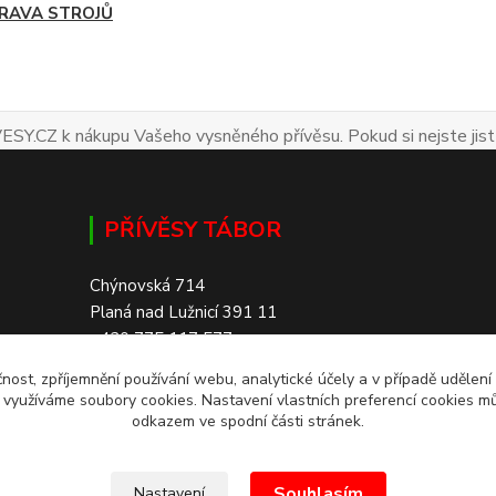
RAVA STROJŮ
ESY.CZ k nákupu Vašeho vysněného přívěsu. Pokud si nejste jist
PŘÍVĚSY TÁBOR
Chýnovská 714
Planá nad Lužnicí 391 11
+420 775 117 577
čnost, zpříjemnění používání webu, analytické účely a v případě udělení
SKLADEM 200+ PŘÍVĚSŮ
y využíváme soubory cookies. Nastavení vlastních preferencí cookies mů
odkazem ve spodní části stránek.
Souhlasím
Nastavení