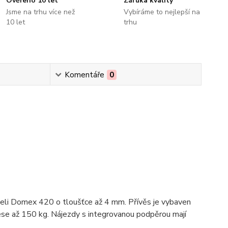
Ověřeno 10 let
Záruka kvality
Jsme na trhu více než
Vybíráme to nejlepší na
10 let
trhu
Komentáře
0
celi Domex 420 o tloušťce až 4 mm. Přívěs je vybaven
ese až 150 kg. Nájezdy s integrovanou podpěrou mají