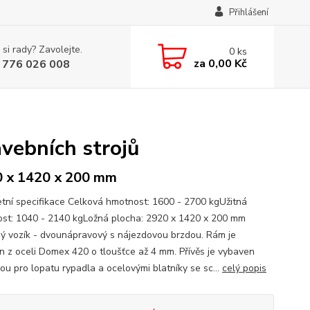
Přihlášení
 si rady? Zavolejte.
0
ks
za
0,00 Kč
 776 026 008
vebních strojů
 x 1420 x 200 mm
tní specifikace Celková hmotnost: 1600 - 2700 kgUžitná
st: 1040 - 2140 kgLožná plocha: 2920 x 1420 x 200 mm
ný vozík - dvounápravový s nájezdovou brzdou. Rám je
n z oceli Domex 420 o tloušťce až 4 mm. Přívěs je vybaven
ou pro lopatu rypadla a ocelovými blatníky se sc...
celý popis