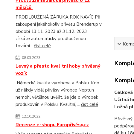
Prodloužená záruka přívěsu o 12
měsíců.
PRODLOUŽENÁ ZÁRUKA ROK NAVÍC Při
zakoupení jakéhokoliv přívěsu Brenderup v
období 13.11. 2023 až 31.12. 2023
získáte automaticky prodlouženou
Kompl
tovární...
číst celé
08.03.2023
Komple
Levný a přesto kvalitní hoby přívěsný
vozík
Komple
Německá kvalita vyrobena v Polsku. Kdo
už někdy viděl přívěsy výrobce Neptun
Celková
nemohl většinou uvěřit, že jde o výrobek
Užitná 
produkován v Polsku. Kvalitní, ...
číst celé
Ložná pl
12.10.2022
Přívěsný 
Recenze e-shopu Europřívěsy.cz
podpěrou 
délku 18