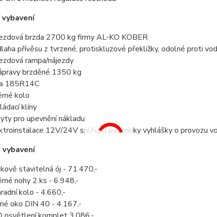
 vybavení
ezdová brzda 2700 kg firmy AL-KO KOBER
dlaha
přívěsu
z tvrzené, protiskluzové překližky, odolné proti vod
ezdová rampa/nájezdy
ápravy brzděné 1350 kg
la 185R14C
rné kolo
ládací klíny
yty pro upevnění nákladu
ktroinstalace 12V/24V splňující podmínky vyhlášky o provozu v
 vybavení
kově stavitelná ój - 71.470,-
rné nohy 2 ks - 6.948,-
radní kolo - 4.660,-
né oko DIN 40 - 4.167,-
 osvětlení komplet 3.086,-