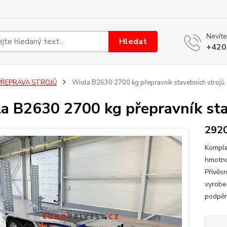
Nevíte
Hledat
+420
PŘEPRAVA STROJŮ
Wiola B2630 2700 kg přepravník stavebních strojů
a B2630 2700 kg přepravník sta
2920
Komple
hmotno
Přívěs
vyrobe
podpěr