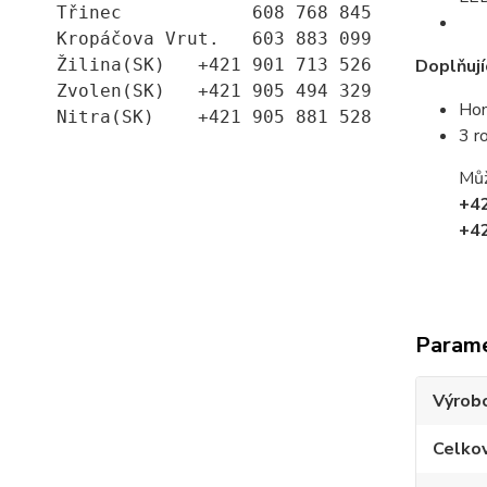
Třinec            608 768 845
Kropáčova Vrut.   603 883 099
Doplňují
Žilina(SK)   +421 901 713 526
Zvolen(SK)   +421 905 494 329
Ho
Nitra(SK)    +421 905 881 528
3 r
Můž
+4
+4
Param
Výrob
Celko