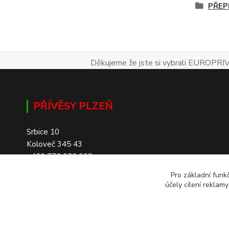
PŘEP
Děkujeme že jste si vybrali EUROPRIV
PŘÍVĚSY PLZEŇ
Srbice 10
Koloveč 345 43
+420 776 026 008
Pro základní funk
účely cílení reklam
SKLADEM 200+ PŘÍVĚSŮ