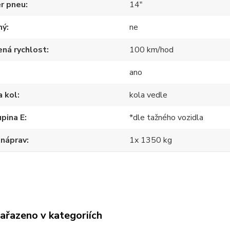
r pneu
14"
ný
ne
ná rychlost
100 km/hod
ano
a kol
kola vedle
pina E
*dle tažného vozidla
 náprav
1x 1350 kg
zařazeno v kategoriích