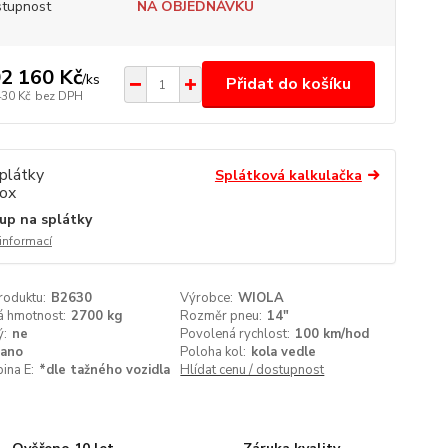
tupnost
NA OBJEDNÁVKU
2 160 Kč
/
ks
Přidat do košíku
430 Kč
bez DPH
Splátková kalkulačka
up na splátky
 informací
roduktu:
B2630
Výrobce:
WIOLA
á hmotnost:
2700 kg
Rozměr pneu:
14"
ý:
ne
Povolená rychlost:
100 km/hod
ano
Poloha kol:
kola vedle
ina E:
*dle tažného vozidla
Hlídat cenu / dostupnost