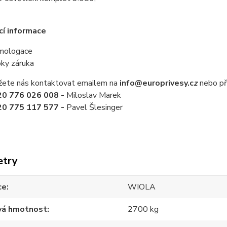
cí informace
mologace
oky záruka
ete nás kontaktovat emailem na
info@europrivesy.c
z
nebo p
20 776 026 008 -
Miloslav Marek
20 775 117 577 -
Pavel Šlesinger
etry
ce
WIOLA
vá hmotnost
2700 kg