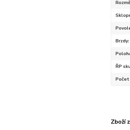
Rozmě
Sklop
Povole
Brzdy
Poloh
ŘP sku
Počet
Zboží 