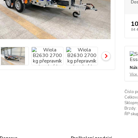
Dos
10
84 
Nák
Více
Číslo p
Celkov
Sklopn
Brzdy:
ŘP skup