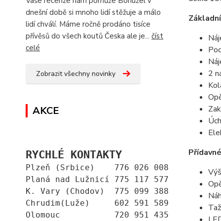
Vaše recenze nám pomůže Bohužel v
dnešní době si mnoho lidí stěžuje a málo
Základní
lidí chválí. Máme ročně prodáno tisíce
přívěsů do všech koutů Česka ale je...
číst
Náj
celé
Po
Náj
2 n
Zobrazit všechny novinky
Ko
Opě
Zak
AKCE
Úch
Ele
Přídavné
RYCHLÉ KONTAKTY
Plzeň (Srbice)    776 026 008
Výš
Planá nad Lužnicí 775 117 577
Opě
K. Vary (Chodov)  775 099 388
Náh
Chrudim(Luže)     602 591 589
Taž
Olomouc           720 951 435
LED