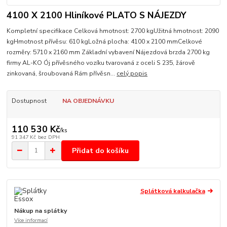
4100 X 2100 Hliníkové PLATO S NÁJEZDY
Kompletní specifikace Celková hmotnost: 2700 kgUžitná hmotnost: 2090
kgHmotnost přívěsu: 610 kgLožná plocha: 4100 x 2100 mmCelkové
rozměry: 5710 x 2160 mm Základní vybavení Nájezdová brzda 2700 kg
firmy AL-KO Ój přívěsného vozíku tvarovaná z oceli S 235, žárově
zinkovaná, šroubovaná Rám přívěsn...
celý popis
Dostupnost
NA OBJEDNÁVKU
110 530 Kč
/
ks
91 347 Kč
bez DPH
Přidat do košíku
Splátková kalkulačka
Nákup na splátky
Více informací