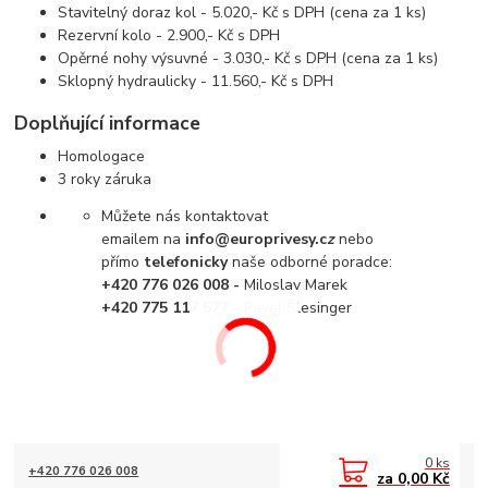
Stavitelný doraz kol - 5.020,- Kč s DPH (cena za 1 ks)
Rezervní kolo - 2.900,- Kč s DPH
Opěrné nohy výsuvné - 3.030,- Kč s DPH (cena za 1 ks)
Sklopný hydraulicky - 11.560,- Kč s DPH
Doplňující informace
Homologace
3 roky záruka
Můžete nás kontaktovat
emailem na
info@europrivesy.c
z
nebo
přímo
telefonicky
naše odborné poradce:
+420 776 026 008 -
Miloslav Marek
+420 775 117 577 -
Pavel Šlesinger
0
ks
+420 776 026 008
za
0,00 Kč