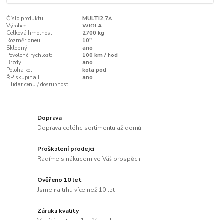
Číslo produktu:
MULTI2,7A
Výrobce:
WIOLA
Celková hmotnost:
2700 kg
Rozměr pneu:
10"
Sklopný:
ano
Povolená rychlost:
100 km / hod
Brzdy:
ano
Poloha kol:
kola pod
ŘP skupina E:
ano
Hlídat cenu / dostupnost
Doprava
Doprava celého sortimentu až domů
Proškolení prodejci
Radíme s nákupem ve Váš prospěch
Ověřeno 10 let
Jsme na trhu více než 10 let
Záruka kvality