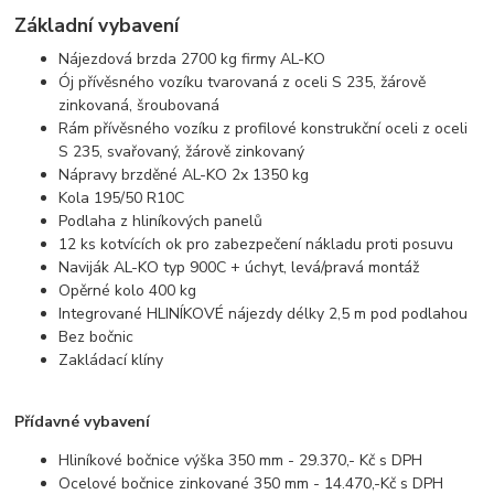
Základní vybavení
Nájezdová brzda 2700 kg firmy AL-KO
Ój přívěsného vozíku tvarovaná z oceli S 235, žárově
zinkovaná, šroubovaná
Rám přívěsného vozíku z profilové konstrukční oceli z oceli
S 235, svařovaný, žárově zinkovaný
Nápravy brzděné AL-KO 2x 1350 kg
Kola 195/50 R10C
Podlaha z hliníkových panelů
12 ks kotvících ok pro zabezpečení nákladu proti posuvu
Naviják AL-KO typ 900C + úchyt, levá/pravá montáž
Opěrné kolo 400 kg
Integrované HLINÍKOVÉ nájezdy délky 2,5 m pod podlahou
Bez bočnic
Zakládací klíny
Přídavné vybavení
Hliníkové bočnice výška 350 mm - 29.370,- Kč s DPH
Ocelové bočnice zinkované 350 mm - 14.470,-Kč s DPH