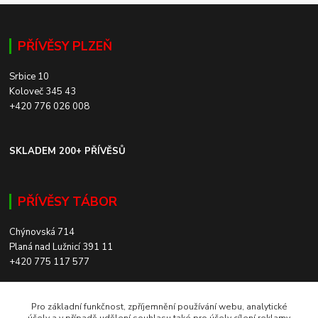
PŘÍVĚSY PLZEŇ
Srbice 10
Koloveč 345 43
+420 776 026 008
SKLADEM 200+ PŘÍVĚSŮ
PŘÍVĚSY TÁBOR
Chýnovská 714
Planá nad Lužnicí 391 11
+420 775 117 577
SKLADEM 200+ PŘÍVĚSŮ
Pro základní funkčnost, zpříjemnění používání webu, analytické
Pro základní funkčnost, zpříjemnění používání webu, analytické