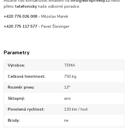
Můžete nás kontaktovat emailem na
info@europrivesy.c
z
nebo
přímo
telefonicky
naše odborné poradce:
+420 776 026 008 -
Miloslav Marek
+420 775 117 577 -
Pavel Šlesinger
Parametry
Výrobce
TEMA
Celková hmotnost
750 kg
Rozměr pneu
13"
Sklopný
ano
Povolená rychlost
130 km / hod
Brzdy
ne