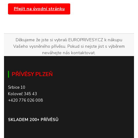
Přejít na úvodní stránku
Děkujeme že jste si vybrali EUROPRIVESY.CZ k nákupu
Vašeho vysněného přívěsu. Pokud si nejste jist s výběrem
neváhejte nás kontaktovat.
PŘÍVĚSY PLZEŇ
Srbice 10
Koloveč 345 43
+420 776 026 008
SKLADEM 200+ PŘÍVĚSŮ