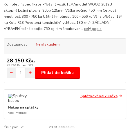
Kompletní specifikace Přívěsný vozík TEMAmodel WOOD 2012U
sklopný Ložná plocha: 205 x 125mm Výška bočnic: 450 mm Celková
hmotnost: 300 - 750 kg Užitná hmotnost: 106 - 556 kg Váha přívěsu: 194
kg Kola R13 Povolená konstrukční rychlost: 130 km/h ZÁKLADNÍ
VYBAVENÍ tažná spojka 750 kg rám šroubovan...
celý popis
Dostupnost
Není skladem
28 150 Kč
/
ks
23 264 Kč
bez DPH
Přidat do košíku
Splátková kalkulačka
Nákup na splátky
Více informací
Číslo produktu:
23.81.000.00.05