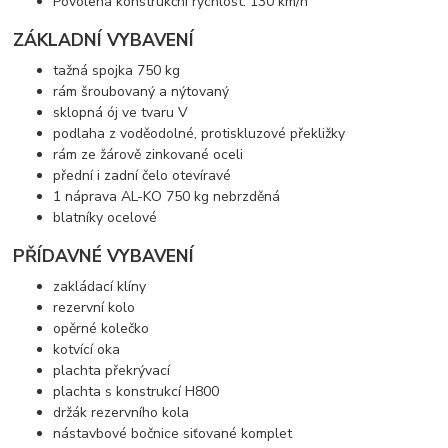
Povolená konstrukční rychlost: 130 km/h
ZÁKLADNÍ VYBAVENÍ
tažná spojka 750 kg
rám šroubovaný a nýtovaný
sklopná ój ve tvaru V
podlaha z voděodolné, protiskluzové překližky
rám ze žárově zinkované oceli
přední i zadní čelo otevíravé
1 náprava AL-KO 750 kg nebrzděná
blatníky ocelové
PŘÍDAVNÉ VYBAVENÍ
zakládací klíny
rezervní kolo
opěrné kolečko
kotvící oka
plachta překrývací
plachta s konstrukcí H800
držák rezervního kola
nástavbové bočnice siťované komplet