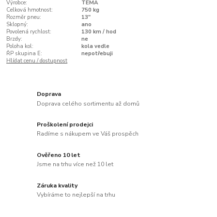
Výrobce:
TEMA
Celková hmotnost:
750 kg
Rozměr pneu:
13"
Sklopný:
ano
Povolená rychlost:
130 km / hod
Brzdy:
ne
Poloha kol:
kola vedle
ŘP skupina E:
nepotřebuji
Hlídat cenu / dostupnost
Doprava
Doprava celého sortimentu až domů
Proškolení prodejci
Radíme s nákupem ve Váš prospěch
Ověřeno 10 let
Jsme na trhu více než 10 let
Záruka kvality
Vybíráme to nejlepší na trhu