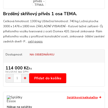
Brzděný skříňový přívěs 1 osa TEMA.
Celková hmotnost: 1300 kg Užitečná hmotnost: 740 kg Ložná plocha:
3000 x 1476 x 1800 mm ZÁKLADNÍ VYBAVENÍ - Kulové tažné zařízení- Ój
přívěsného vozíku tvarovaná z oceli Domex 420, žárově zinkovaná- Rám
přívěsného vozíku z profilové konstrukční oceli, zinkovaná- Jištění zavírání
zadních dveří- P...
celý popis
Dostupnost
NA OBJEDNÁVKU
114 000 Kč
/
ks
94 215 Kč
bez DPH
Přidat do košíku
Splátková kalkulačka
Nákup na splátky