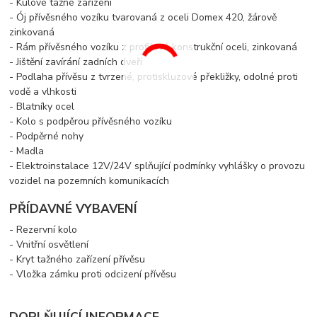
- Kulové tažné zařízení
- Ój
přívěsného vozíku
tvarovaná z oceli Domex 420, žárově
zinkovaná
- Rám
přívěsného vozíku
z profilové konstrukční oceli, zinkovaná
- Jištění zavírání zadních dveří
- Podlaha
přívěsu
z tvrzené, protiskluzové překližky, odolné proti
vodě a vlhkosti
- Blatníky ocel
- Kolo s podpěrou
přívěsného vozíku
- Podpěrné nohy
- Madla
- Elektroinstalace 12V/24V splňující podmínky vyhlášky o provozu
vozidel na pozemních komunikacích
PŘÍDAVNÉ VYBAVENÍ
- Rezervní kolo
- Vnitřní osvětlení
- Kryt tažného zařízení
přívěsu
- Vložka zámku proti odcizení
přívěsu
DOPLŇUJÍCÍ INFORMACE