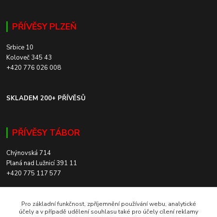
PŘÍVĚSY PLZEŇ
Srbice 10
Koloveč 345 43
+420 776 026 008
SKLADEM 200+ PŘÍVĚSŮ
PŘÍVĚSY TÁBOR
Chýnovská 714
Planá nad Lužnicí 391 11
+420 775 117 577
SKLADEM 200+ PŘÍVĚSŮ
Pro základní funkčnost, zpříjemnění používání webu, analytické
účely a v případě udělení souhlasu také pro účely cílení reklamy