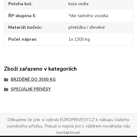
Poloha kol
kola vedle
ŘP skupina E
*dle tažného vozidla
Materiál bočnic
překližka / dřevěné
Počet náprav
1x 1300 kg
Zboží zařazeno v kategoriích
BRZDĚNÉ DO 3500 KG
SPECIÁLNÍ PŘÍVĚSY
Děkujeme že jste si vybrali EUROPRIVESY.CZ k nákupu Vašeho
vysněného přívěsu. Pokud si nejste jist s výběrem neváhejte nás
kontaktovat.