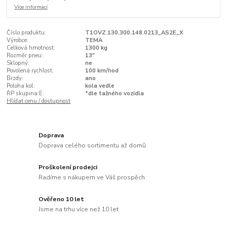
Více informací
Číslo produktu:
T1OVZ.130.300.148.0213_AS2E_X
Výrobce:
TEMA
Celková hmotnost:
1300 kg
Rozměr pneu:
13"
Sklopný:
ne
Povolená rychlost:
100 km/hod
Brzdy:
ano
Poloha kol:
kola vedle
ŘP skupina E:
*dle tažného vozidla
Hlídat cenu / dostupnost
Doprava
Doprava celého sortimentu až domů
Proškolení prodejci
Radíme s nákupem ve Váš prospěch
Ověřeno 10 let
Jsme na trhu více než 10 let