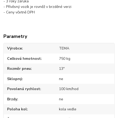
- 3 roky záruka
-
Přívěsný vozík
je rovněž v brzděné verzi
- Ceny včetně DPH
Parametry
Výrobce
TEMA
Celková hmotnost
750 kg
Rozměr pneu
13"
Sklopný
ne
Povolená rychlost
100 km/hod
Brzdy
ne
Poloha kol
kola vedle