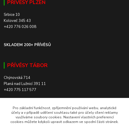
PŘÍVĚSY PLZEŇ
Srbice 10
Koloveč 345 43
+420 776 026 008
SKLADEM 200+ PŘÍVĚSŮ
PŘÍVĚSY TÁBOR
Chýnovská 714
Planá nad Lužnicí 391 11
+420 775 117 577
SKLADEM 200+ PŘÍVĚSŮ
Pro základní funkčnost, zpříjemnění používání webu, analytické
účely a v případě udělení souhlasu také pro účely cílení reklamy
využíváme soubory cookies. Nastavení vlastních preferencí
ROZVOZ PO CELÉ ČR
cookies můžete kdykoli upravit odkazem ve spodní části stránek.