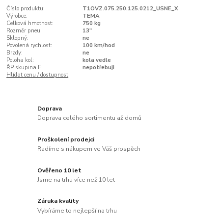
Číslo produktu:
T1OVZ.075.250.125.0212_USNE_X
Výrobce:
TEMA
Celková hmotnost:
750 kg
Rozměr pneu:
13"
Sklopný:
ne
Povolená rychlost:
100 km/hod
Brzdy:
ne
Poloha kol:
kola vedle
ŘP skupina E:
nepotřebuji
Hlídat cenu / dostupnost
Doprava
Doprava celého sortimentu až domů
Proškolení prodejci
Radíme s nákupem ve Váš prospěch
Ověřeno 10 let
Jsme na trhu více než 10 let
Záruka kvality
Vybíráme to nejlepší na trhu