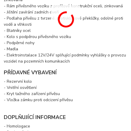
- Rám
přívěsného vozíku
z profilové konstrukční oceli, zinkovaná
- Jištění zavírání zadních dveří
- Podlaha
přívěsu
z tvrzené, protiskluzové překližky, odolné proti
vodě a vlhkosti
- Blatníky ocel
- Kolo s podpěrou
přívěsného vozíku
- Podpěrné nohy
- Madla
- Elektroinstalace 12V/24V splňující podmínky vyhlášky o provozu
vozidel na pozemních komunikacích
PŘÍDAVNÉ VYBAVENÍ
- Rezervní kolo
- Vnitřní osvětlení
- Kryt tažného zařízení
přívěsu
- Vložka zámku proti odcizení
přívěsu
DOPLŇUJÍCÍ INFORMACE
- Homologace