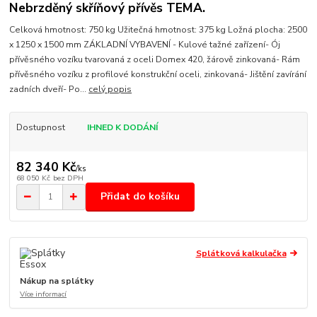
Nebrzděný skříňový přívěs TEMA.
Celková hmotnost: 750 kg Užitečná hmotnost: 375 kg Ložná plocha: 2500
x 1250 x 1500 mm ZÁKLADNÍ VYBAVENÍ - Kulové tažné zařízení- Ój
přívěsného vozíku tvarovaná z oceli Domex 420, žárově zinkovaná- Rám
přívěsného vozíku z profilové konstrukční oceli, zinkovaná- Jištění zavírání
zadních dveří- Po...
celý popis
Dostupnost
IHNED K DODÁNÍ
82 340 Kč
/
ks
68 050 Kč
bez DPH
Přidat do košíku
Splátková kalkulačka
Nákup na splátky
Více informací