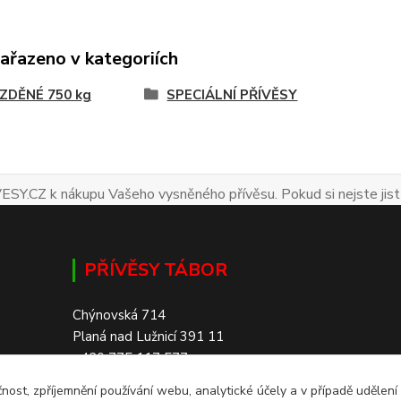
zařazeno v kategoriích
ZDĚNÉ 750 kg
SPECIÁLNÍ PŘÍVĚSY
ESY.CZ k nákupu Vašeho vysněného přívěsu. Pokud si nejste jist
PŘÍVĚSY TÁBOR
Chýnovská 714
Planá nad Lužnicí 391 11
+420 775 117 577
čnost, zpříjemnění používání webu, analytické účely a v případě udělení