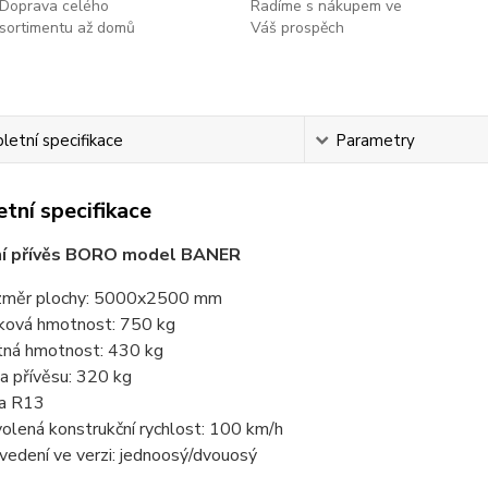
Doprava celého
Radíme s nákupem ve
sortimentu až domů
Váš prospěch
etní specifikace
Parametry
tní specifikace
í přívěs BORO model BANER
měr plochy: 5000x2500 mm
ková hmotnost: 750 kg
tná hmotnost: 430 kg
a přívěsu: 320 kg
a R13
olená konstrukční rychlost: 100 km/h
vedení ve verzi: jednoosý/dvouosý