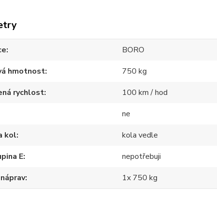
etry
ce
BORO
vá hmotnost
750 kg
ná rychlost
100 km / hod
ne
a kol
kola vedle
pina E
nepotřebuji
 náprav
1x 750 kg