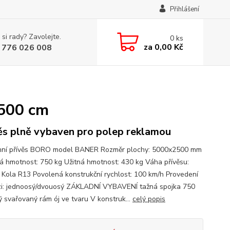
Přihlášení
 si rady? Zavolejte.
0
ks
za
0,00 Kč
 776 026 008
2500 cm
ěs plně vybaven pro polep reklamou
ní přívěs BORO model BANER Rozměr plochy: 5000x2500 mm
á hmotnost: 750 kg Užitná hmotnost: 430 kg Váha přívěsu:
 Kola R13 Povolená konstrukční rychlost: 100 km/h Provedení
zi: jednoosý/dvouosý ZÁKLADNÍ VYBAVENÍ tažná spojka 750
ý svařovaný rám ój ve tvaru V konstruk...
celý popis