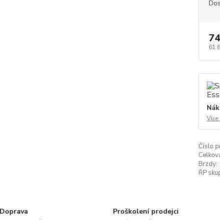
Dos
74
61 
Nák
Více
Číslo p
Celkov
Brzdy:
ŘP skup
Doprava
Proškolení prodejci