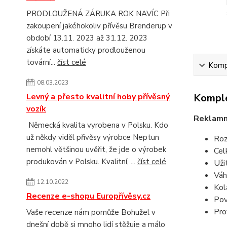
PRODLOUŽENÁ ZÁRUKA ROK NAVÍC Při
zakoupení jakéhokoliv přívěsu Brenderup v
období 13.11. 2023 až 31.12. 2023
získáte automaticky prodlouženou
tovární...
číst celé
Kompl
08.03.2023
Levný a přesto kvalitní hoby přívěsný
Komple
vozík
Reklamn
Německá kvalita vyrobena v Polsku. Kdo
už někdy viděl přívěsy výrobce Neptun
Roz
nemohl většinou uvěřit, že jde o výrobek
Cel
produkován v Polsku. Kvalitní, ...
číst celé
Uži
Váh
12.10.2022
Kol
Recenze e-shopu Europřívěsy.cz
Pov
Pro
Vaše recenze nám pomůže Bohužel v
dnešní době si mnoho lidí stěžuje a málo