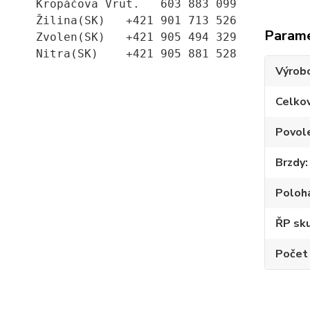
Kropáčova Vrut.   603 883 099
Žilina(SK)   +421 901 713 526
Param
Zvolen(SK)   +421 905 494 329
Nitra(SK)    +421 905 881 528
Výrob
Celko
Povole
Brzdy
Poloh
ŘP sku
Počet