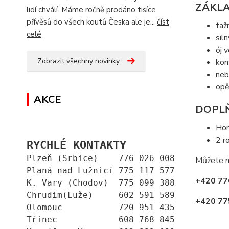
ZÁKLA
lidí chválí. Máme ročně prodáno tisíce
přívěsů do všech koutů Česka ale je...
číst
taž
celé
sil
ój 
Zobrazit všechny novinky
kon
neb
opě
AKCE
DOPLŇ
Ho
2 r
RYCHLÉ KONTAKTY
Plzeň (Srbice)    776 026 008
Můžete n
Planá nad Lužnicí 775 117 577
+420 77
K. Vary (Chodov)  775 099 388
Chrudim(Luže)     602 591 589
+420 77
Olomouc           720 951 435
Třinec            608 768 845