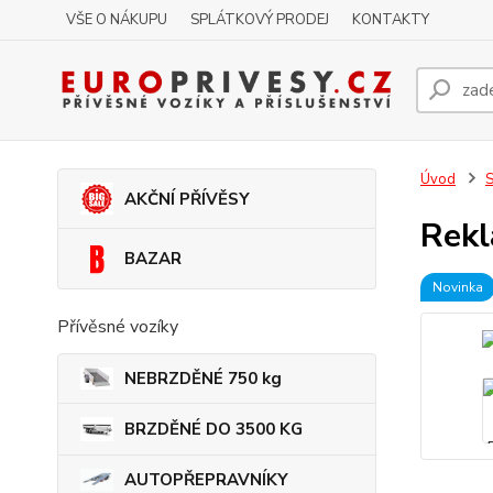
VŠE O NÁKUPU
SPLÁTKOVÝ PRODEJ
KONTAKTY
Úvod
S
AKČNÍ PŘÍVĚSY
Rekl
BAZAR
Novinka
Přívěsné vozíky
NEBRZDĚNÉ 750 kg
BRZDĚNÉ DO 3500 KG
AUTOPŘEPRAVNÍKY