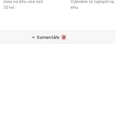
Jsme na trhu více než
Vybíráme to nejlepší na
10 let
trhu
Komentáře
0