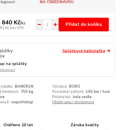
tupnost
NA OBJEDNÁVKU
 840 Kč
/
ks
Přidat do košíku
851 Kč
bez DPH
Splátková kalkulačka
up na splátky
 informací
roduktu:
BANER1N
Výrobce:
BORO
á hmotnost:
750 kg
Povolená rychlost:
100 km / hod
ne
Poloha kol:
kola vedle
ina E:
nepotřebuji
Hlídat cenu / dostupnost
Ověřeno 10 let
Záruka kvality