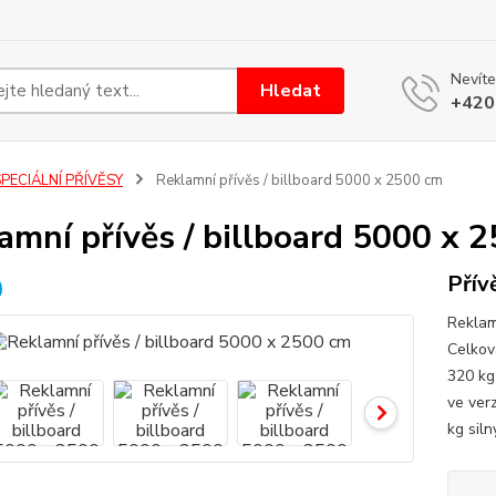
Nevíte
Hledat
+420
PECIÁLNÍ PŘÍVĚSY
Reklamní přívěs / billboard 5000 x 2500 cm
amní přívěs / billboard 5000 x 
Přív
Reklam
Celkov
320 kg
ve ver
kg siln