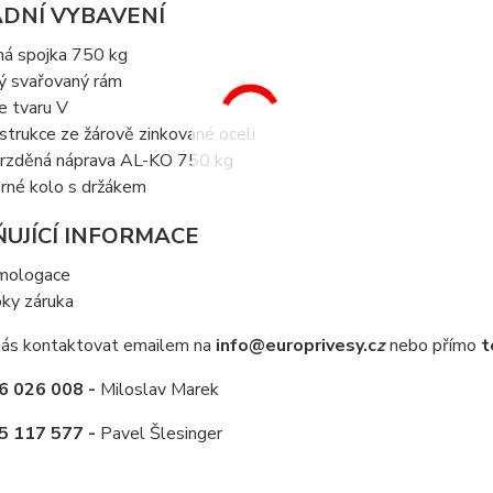
DNÍ VYBAVENÍ
ná spojka 750 kg
ný svařovaný rám
ve tvaru V
strukce ze žárově zinkované oceli
rzděná náprava AL-KO 750 kg
rné kolo s držákem
UJÍCÍ INFORMACE
mologace
oky záruka
ás kontaktovat emailem na
info@europrivesy.c
z
nebo přímo
t
6 026 008 -
Miloslav Marek
5 117 577 -
Pavel Šlesinger