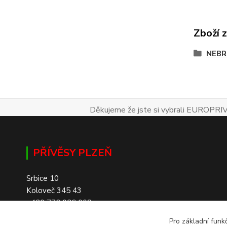
Zboží 
NEBR
Děkujeme že jste si vybrali EUROPRIV
PŘÍVĚSY PLZEŇ
Srbice 10
Koloveč 345 43
+420 776 026 008
Pro základní funk