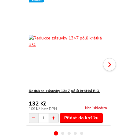
Novinka
Novinka
Redukce zásuvky 13>7 pólů krátká B.O.
Zámek WW D
132 Kč
125 Kč
Není skladem
109 Kč
bez DPH
103 Kč
bez 
Přidat do košíku