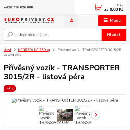
0
ks
+420 776 026 008
za
0,00 Kč
Menu
Hledat
Úvod
NEBRZDĚNÉ 750 kg
Přívěsný vozík - TRANSPORTER 3015/2R -
listová péra
Přívěsný vozík - TRANSPORTER
3015/2R - listová péra
Akce