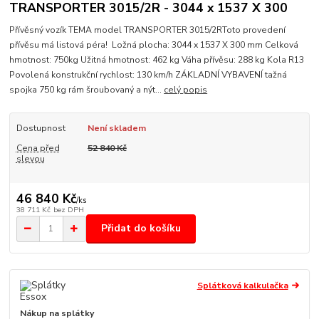
TRANSPORTER 3015/2R - 3044 x 1537 X 300
Přívěsný vozík TEMA model TRANSPORTER 3015/2RToto provedení
přívěsu má listová péra! Ložná plocha: 3044 x 1537 X 300 mm Celková
hmotnost: 750kg Užitná hmotnost: 462 kg Váha přívěsu: 288 kg Kola R13
Povolená konstrukční rychlost: 130 km/h ZÁKLADNÍ VYBAVENÍ tažná
spojka 750 kg rám šroubovaný a nýt...
celý popis
Dostupnost
Není skladem
Cena před
52 840 Kč
slevou
46 840 Kč
/
ks
38 711 Kč
bez DPH
Přidat do košíku
Splátková kalkulačka
Nákup na splátky