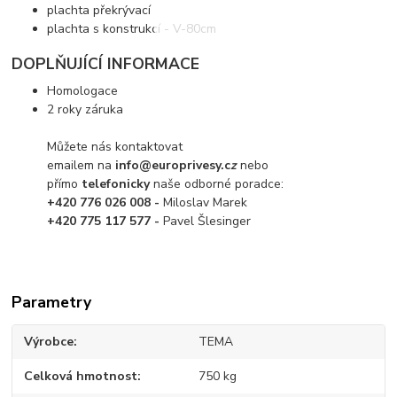
plachta překrývací
plachta s konstrukcí - V-80cm
DOPLŇUJÍCÍ INFORMACE
Homologace
2 roky záruka
Můžete nás kontaktovat
emailem na
info@europrivesy.c
z
nebo
přímo
telefonicky
naše odborné poradce:
+420 776 026 008 -
Miloslav Marek
+420 775 117 577 -
Pavel Šlesinger
Parametry
Výrobce
TEMA
Celková hmotnost
750 kg