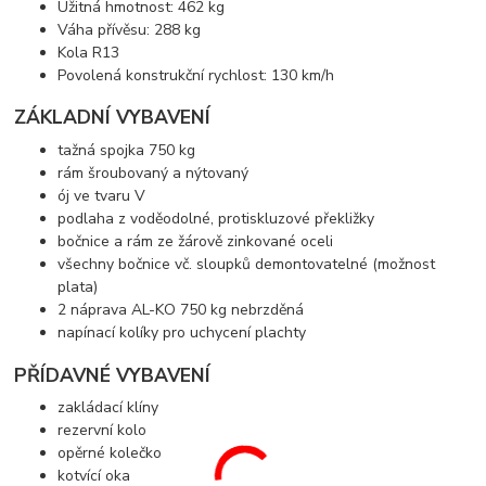
Užitná hmotnost: 462 kg
Váha přívěsu: 288 kg
Kola R13
Povolená konstrukční rychlost: 130 km/h
ZÁKLADNÍ VYBAVENÍ
tažná spojka 750 kg
rám šroubovaný a nýtovaný
ój ve tvaru V
podlaha z voděodolné, protiskluzové překližky
bočnice a rám ze žárově zinkované oceli
všechny bočnice vč. sloupků demontovatelné (možnost
plata)
2 náprava AL-KO 750 kg nebrzděná
napínací kolíky pro uchycení plachty
PŘÍDAVNÉ VYBAVENÍ
zakládací klíny
rezervní kolo
opěrné kolečko
kotvící oka