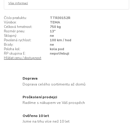
Více informací
Číslo produktu:
TTR30152R
Výrobce:
TEMA
Celková hmotnost:
750 kg
Rozměr pneu:
13"
Sklopný:
ne
Povolená rychlost:
100 km / hod
Brzdy:
ne
Poloha kol:
kola pod
ŘP skupina E:
nepotřebuji
Hlídat cenu / dostupnost
Doprava
Doprava celého sortimentu až domů
Proškolení prodejci
Radíme s nákupem ve Váš prospěch
Ověřeno 10 let
Jsme na trhu více než 10 let