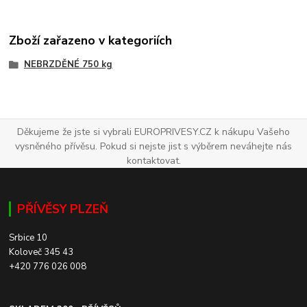
Zboží zařazeno v kategoriích
NEBRZDĚNÉ 750 kg
Děkujeme že jste si vybrali EUROPRIVESY.CZ k nákupu Vašeho
vysněného přívěsu. Pokud si nejste jist s výběrem neváhejte nás
kontaktovat.
PŘÍVĚSY PLZEŇ
Srbice 10
Koloveč 345 43
+420 776 026 008