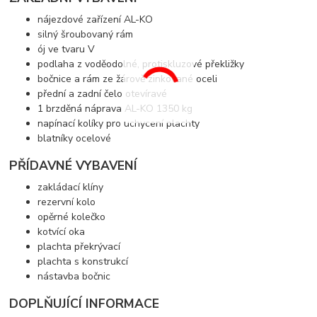
nájezdové zařízení AL-KO
silný šroubovaný rám
ój ve tvaru V
podlaha z voděodolné, protiskluzové překližky
bočnice a rám ze žárově zinkované oceli
přední a zadní čelo otevíravé
1 brzděná náprava AL-KO 1350 kg
napínací kolíky pro uchycení plachty
blatníky ocelové
PŘÍDAVNÉ VYBAVENÍ
zakládací klíny
rezervní kolo
opěrné kolečko
kotvící oka
plachta překrývací
plachta s konstrukcí
nástavba bočnic
DOPLŇUJÍCÍ INFORMACE