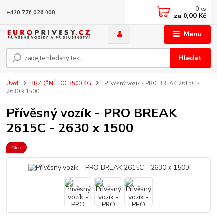
0
ks
+420 776 026 008
za
0,00 Kč
Menu
Hledat
Úvod
BRZDĚNÉ DO 3500 KG
Přívěsný vozík - PRO BREAK 2615C -
2630 x 1500
Přívěsný vozík - PRO BREAK
2615C - 2630 x 1500
Akce