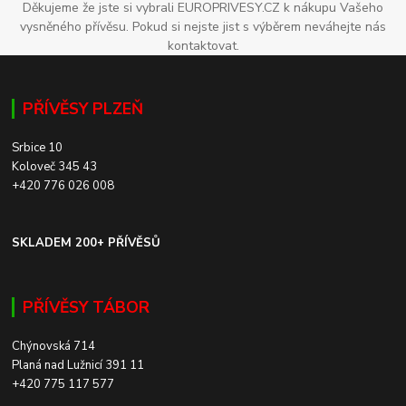
Děkujeme že jste si vybrali EUROPRIVESY.CZ k nákupu Vašeho
vysněného přívěsu. Pokud si nejste jist s výběrem neváhejte nás
kontaktovat.
PŘÍVĚSY PLZEŇ
Srbice 10
Koloveč 345 43
+420 776 026 008
SKLADEM 200+ PŘÍVĚSŮ
PŘÍVĚSY TÁBOR
Chýnovská 714
Planá nad Lužnicí 391 11
+420 775 117 577