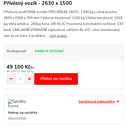
Přívěsný vozík - 2630 x 1500
Přívěsný vozíkTEMA model PRO BREAK 2615C, 1300 kg Ložná plocha:
2630 x 1500 x 350 mm Celková hmotnost: 1300 kg Užitná hmotnost: 1018
kg Váha přívěsu: 282kg Kola 165 R13C Povolená konstrukční rychlost: 130
km/h ZÁKLADNÍ VYBAVENÍ nájezdové zařízení AL-KO silný šroubovaný
rám ój ve tvaru V podlaha ...
celý popis
Dostupnost
IHNED K DODÁNÍ
49 100 Kč
/
ks
40 579 Kč
bez DPH
Přidat do košíku
Splátková kalkulačka
Nákup na splátky
Více informací