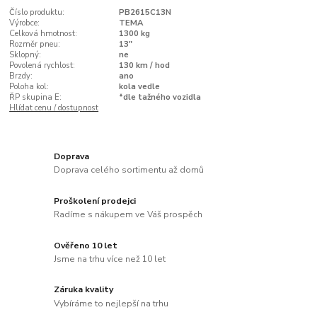
Číslo produktu:
PB2615C13N
Výrobce:
TEMA
Celková hmotnost:
1300 kg
Rozměr pneu:
13"
Sklopný:
ne
Povolená rychlost:
130 km / hod
Brzdy:
ano
Poloha kol:
kola vedle
ŘP skupina E:
*dle tažného vozidla
Hlídat cenu / dostupnost
Doprava
Doprava celého sortimentu až domů
Proškolení prodejci
Radíme s nákupem ve Váš prospěch
Ověřeno 10 let
Jsme na trhu více než 10 let
Záruka kvality
Vybíráme to nejlepší na trhu