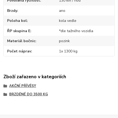
Povolená rychlost
130 km / hod
Brzdy
ano
Poloha kol
kola vedle
ŘP skupina E
*dle tažného vozidla
Materiál bočnic
pozink
Počet náprav
1x 1300 kg
Zboží zařazeno v kategoriích
AKČNÍ PŘÍVĚSY
BRZDĚNÉ DO 3500 KG