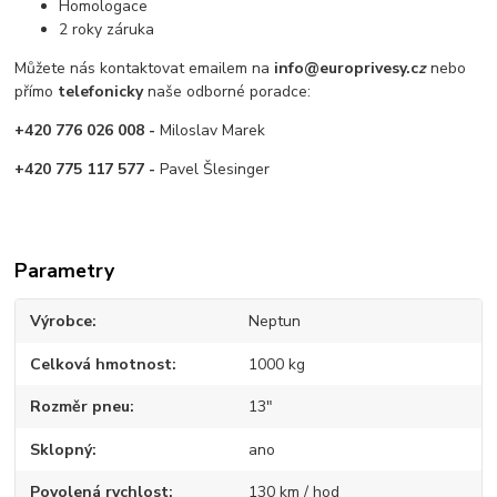
Homologace
2 roky záruka
Můžete nás kontaktovat emailem na
info@europrivesy.c
z
nebo
přímo
telefonicky
naše odborné poradce:
+420 776 026 008 -
Miloslav Marek
+420 775 117 577 -
Pavel Šlesinger
Parametry
Výrobce
Neptun
Celková hmotnost
1000 kg
Rozměr pneu
13"
Sklopný
ano
Povolená rychlost
130 km / hod