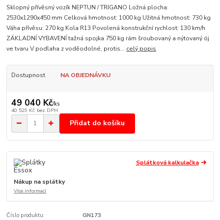
Sklopný přívěsný vozík NEPTUN / TRIGANO Ložná plocha:
2530x1290x450 mm Celková hmotnost: 1000 kg Užitná hmotnost: 730 kg
Váha přívěsu: 270 kg Kola R13 Povolená konstrukční rychlost: 130 km/h
ZÁKLADNÍ VYBAVENÍ tažná spojka 750 kg rám šroubovaný a nýtovaný ój
ve tvaru V podlaha z voděodolné, protis...
celý popis
Dostupnost
NA OBJEDNÁVKU
49 040 Kč
/
ks
40 529 Kč
bez DPH
Přidat do košíku
Splátková kalkulačka
Nákup na splátky
Více informací
Číslo produktu:
GN173