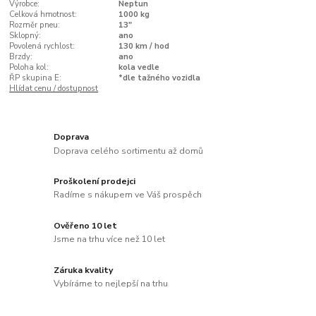
Výrobce:
Neptun
Celková hmotnost:
1000 kg
Rozměr pneu:
13"
Sklopný:
ano
Povolená rychlost:
130 km / hod
Brzdy:
ano
Poloha kol:
kola vedle
ŘP skupina E:
*dle tažného vozidla
Hlídat cenu / dostupnost
Doprava
Doprava celého sortimentu až domů
Proškolení prodejci
Radíme s nákupem ve Váš prospěch
Ověřeno 10 let
Jsme na trhu více než 10 let
Záruka kvality
Vybíráme to nejlepší na trhu