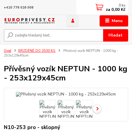
0
ks
+420 776 026 008
za
0,00 Kč
Menu
Hledat
Úvod
BRZDĚNÉ DO 3500 KG
Přívěsný vozík NEPTUN - 1000 kg -
253x129x45cm
Přívěsný vozík NEPTUN - 1000 kg
- 253x129x45cm
N10-253 pro - sklopný