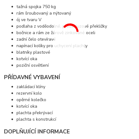
tažná spojka 750 kg
rám šroubovaný a nýtovaný
ój ve tvaru V
podlaha z voděodolné, protiskluzové překližky
bočnice a rám ze žárově zinkované oceli
zadní čelo otevíravé
napínací kolíky pro uchycení plachty
blatníky plastové
kotvící oka
poziční osvětlení
PŘÍDAVNÉ VYBAVENÍ
zakládací klíny
rezervní kolo
opěrné kolečko
kotvící oka
plachta překrývací
plachta s konstrukcí
DOPLŇUJÍCÍ INFORMACE