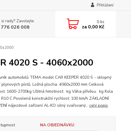
Přihlášení
 si rady? Zavolejte.
0
ks
za
0,00 Kč
 776 026 008
060x2000
ER 4020 S - 4060x2000
vník automobilů TEMA model CAR KEEPER 4020 S - sklopný
 plynových pístů. Ložná plocha: 4060x2000 mm Celková
st: 1600-2700kg Užitná hmotnost: kg Váha přívěsu: kg Kola
 R10 C Povolená konstrukční rychlost: 100 km/h ZÁKLADNÍ
NÍ nájezdové zařízení AL-KO silný svařovaný...
celý popis
tupnost
NA OBJEDNÁVKU