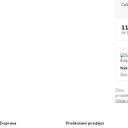
Cel
11
94 
Nák
Více
Číslo
produkt
Hlídat 
Doprava
Proškolení prodejci