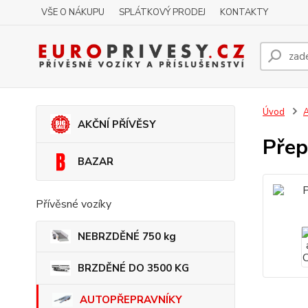
VŠE O NÁKUPU
SPLÁTKOVÝ PRODEJ
KONTAKTY
Úvod
AKČNÍ PŘÍVĚSY
Přep
BAZAR
Přívěsné vozíky
NEBRZDĚNÉ 750 kg
BRZDĚNÉ DO 3500 KG
AUTOPŘEPRAVNÍKY