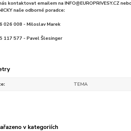
nás kontaktovat emailem na INFO@EUROPRIVESY.CZ nebo
ICKY naše odborné poradce:
6 026 008 - Miloslav Marek
 117 577 - Pavel Šlesinger
etry
ce
TEMA
zařazeno v kategoriích