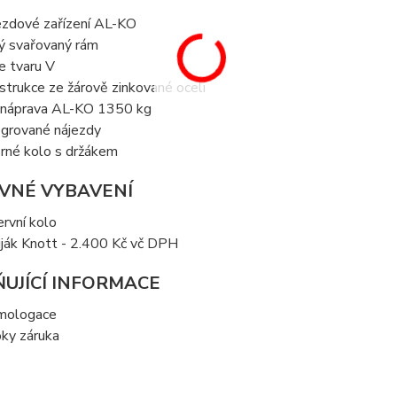
ezdové zařízení AL-KO
ný svařovaný rám
ve tvaru V
strukce ze žárově zinkované oceli
 náprava AL-KO 1350 kg
egrované nájezdy
rné kolo s držákem
VNÉ VYBAVENÍ
ervní kolo
iják Knott - 2.400 Kč vč DPH
UJÍCÍ INFORMACE
mologace
oky záruka