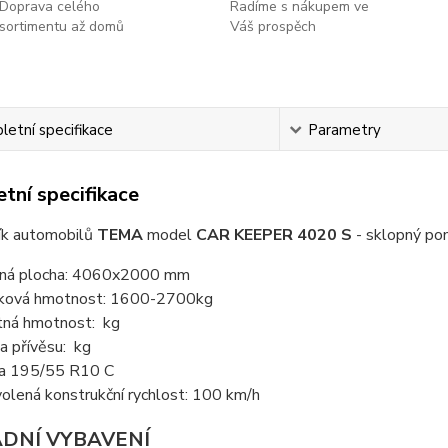
Doprava celého
Radíme s nákupem ve
sortimentu až domů
Váš prospěch
etní specifikace
Parametry
tní specifikace
ík automobilů
TEMA
model
CAR KEEPER 4020 S
- sklopný po
ná plocha: 4060x2000 mm
ková hmotnost: 1600-2700kg
tná hmotnost: kg
a přívěsu: kg
a 195/55 R10 C
olená konstrukční rychlost: 100 km/h
DNÍ VYBAVENÍ