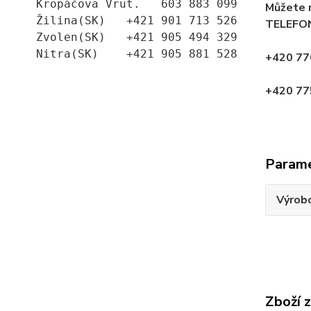
Kropáčova Vrut.   603 883 099
Můžete 
Žilina(SK)   +421 901 713 526
TELEFON
Zvolen(SK)   +421 905 494 329
Nitra(SK)    +421 905 881 528
+420 77
+420 775
Param
Výrob
Zboží 