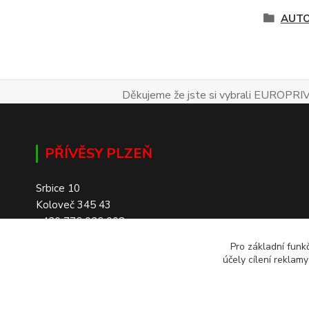
AUTO
Děkujeme že jste si vybrali EUROPRIV
PŘÍVĚSY PLZEŇ
Srbice 10
Koloveč 345 43
+420 776 026 008
Pro základní funk
účely cílení reklam
SKLADEM 200+ PŘÍVĚSŮ