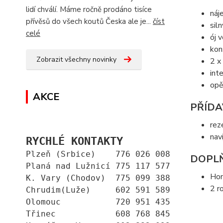
lidí chválí. Máme ročně prodáno tisíce
náj
přívěsů do všech koutů Česka ale je...
číst
sil
celé
ój 
kon
Zobrazit všechny novinky
2 x
int
opě
AKCE
PŘÍDA
rez
nav
RYCHLÉ KONTAKTY
Plzeň (Srbice)    776 026 008
DOPLŇ
Planá nad Lužnicí 775 117 577
Ho
K. Vary (Chodov)  775 099 388
2 r
Chrudim(Luže)     602 591 589
Olomouc           720 951 435
Třinec            608 768 845