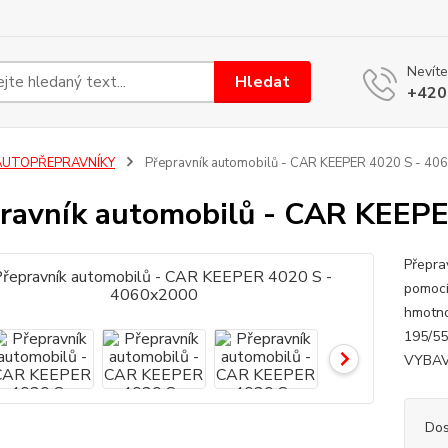
Nevíte
Hledat
+420
AUTOPŘEPRAVNÍKY
Přepravník automobilů - CAR KEEPER 4020 S - 4
ravník automobilů - CAR KEEP
Přepra
pomocí
hmotno
195/55
VYBAVE
Dos