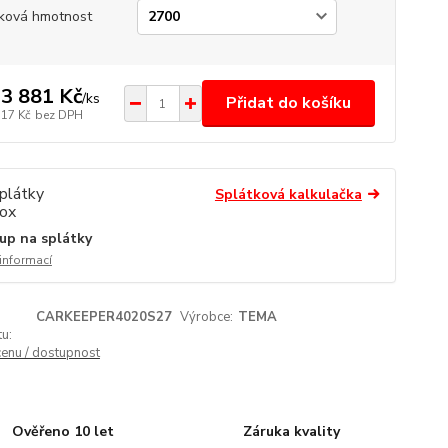
ková hmotnost
3 881 Kč
/
ks
Přidat do košíku
117 Kč
bez DPH
Splátková kalkulačka
up na splátky
 informací
CARKEEPER4020S27
Výrobce:
TEMA
u:
cenu / dostupnost
Ověřeno 10 let
Záruka kvality