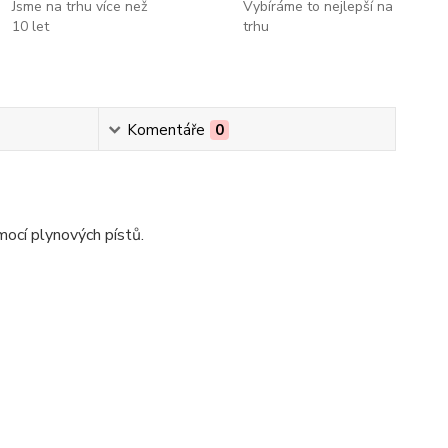
Jsme na trhu více než
Vybíráme to nejlepší na
10 let
trhu
Komentáře
0
mocí plynových pístů.