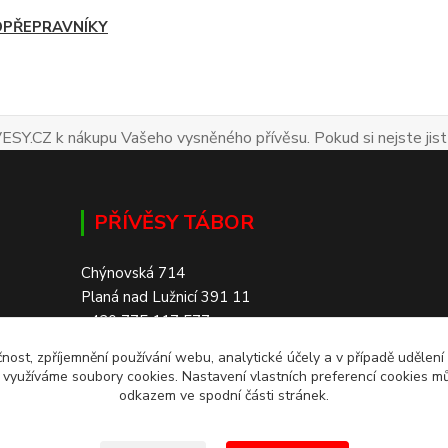
PŘEPRAVNÍKY
ESY.CZ k nákupu Vašeho vysněného přívěsu. Pokud si nejste jist
PŘÍVĚSY TÁBOR
Chýnovská 714
Planá nad Lužnicí 391 11
+420 775 117 577
čnost, zpříjemnění používání webu, analytické účely a v případě udělení
SKLADEM 200+ PŘÍVĚSŮ
y využíváme soubory cookies. Nastavení vlastních preferencí cookies mů
odkazem ve spodní části stránek.