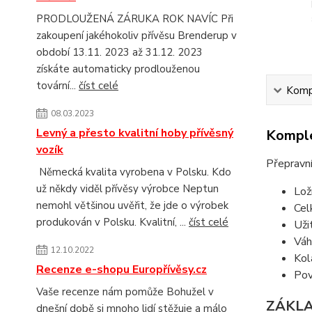
PRODLOUŽENÁ ZÁRUKA ROK NAVÍC Při
zakoupení jakéhokoliv přívěsu Brenderup v
období 13.11. 2023 až 31.12. 2023
získáte automaticky prodlouženou
tovární...
číst celé
Kompl
08.03.2023
Levný a přesto kvalitní hoby přívěsný
Komple
vozík
Přepravn
Německá kvalita vyrobena v Polsku. Kdo
už někdy viděl přívěsy výrobce Neptun
Lož
nemohl většinou uvěřit, že jde o výrobek
Cel
produkován v Polsku. Kvalitní, ...
číst celé
Uži
Váh
12.10.2022
Kol
Recenze e-shopu Europřívěsy.cz
Pov
Vaše recenze nám pomůže Bohužel v
ZÁKLA
dnešní době si mnoho lidí stěžuje a málo