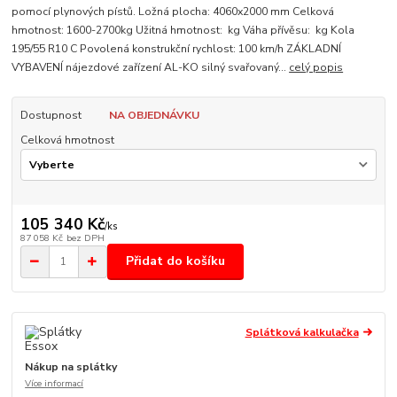
pomocí plynových pístů. Ložná plocha: 4060x2000 mm Celková
hmotnost: 1600-2700kg Užitná hmotnost: kg Váha přívěsu: kg Kola
195/55 R10 C Povolená konstrukční rychlost: 100 km/h ZÁKLADNÍ
VYBAVENÍ nájezdové zařízení AL-KO silný svařovaný...
celý popis
Dostupnost
NA OBJEDNÁVKU
Celková hmotnost
105 340 Kč
/
ks
87 058 Kč
bez DPH
Přidat do košíku
Splátková kalkulačka
Nákup na splátky
Více informací