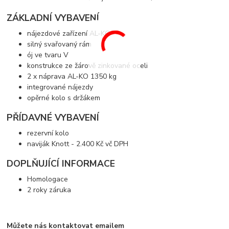
ZÁKLADNÍ VYBAVENÍ
nájezdové zařízení AL-KO
silný svařovaný rám
ój ve tvaru V
konstrukce ze žárově zinkované oceli
2 x náprava AL-KO 1350 kg
integrované nájezdy
opěrné kolo s držákem
PŘÍDAVNÉ VYBAVENÍ
rezervní kolo
naviják Knott - 2.400 Kč vč DPH
DOPLŇUJÍCÍ INFORMACE
Homologace
2 roky záruka
Můžete nás kontaktovat emailem