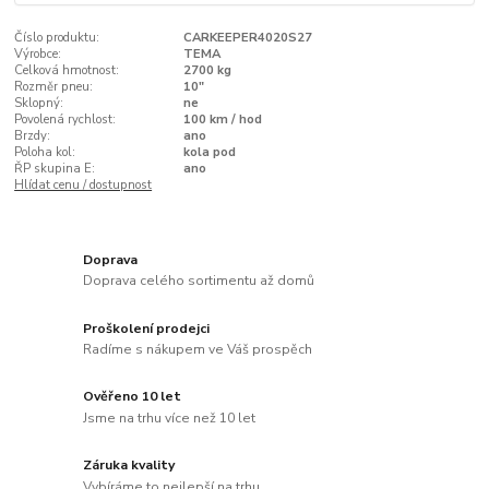
Číslo produktu:
CARKEEPER4020S27
Výrobce:
TEMA
Celková hmotnost:
2700 kg
Rozměr pneu:
10"
Sklopný:
ne
Povolená rychlost:
100 km / hod
Brzdy:
ano
Poloha kol:
kola pod
ŘP skupina E:
ano
Hlídat cenu / dostupnost
Doprava
Doprava celého sortimentu až domů
Proškolení prodejci
Radíme s nákupem ve Váš prospěch
Ověřeno 10 let
Jsme na trhu více než 10 let
Záruka kvality
Vybíráme to nejlepší na trhu