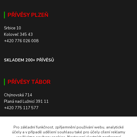
PŘÍVĚSY PLZEŇ
Srbice 10
Koloveč 345 43
+420 776 026 008
SKLADEM 200+ PŘÍVĚSŮ
PŘÍVĚSY TÁBOR
Chýnovská 714
Planá nad Lužnicí 391 11
+420 775 117 577
SKLADEM 200+ PŘÍVĚSŮ
Pro základní funkčnost, zpříjemnění používání webu, analytické
účely a v případě udělení souhlasu také pro účely cílení reklamy