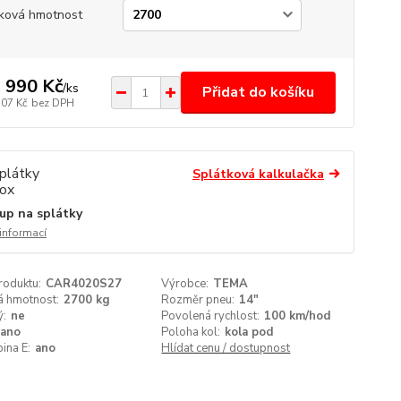
ková hmotnost
 990 Kč
/
ks
Přidat do košíku
107 Kč
bez DPH
Splátková kalkulačka
up na splátky
 informací
roduktu:
CAR4020S27
Výrobce:
TEMA
á hmotnost:
2700 kg
Rozměr pneu:
14"
ý:
ne
Povolená rychlost:
100 km/hod
ano
Poloha kol:
kola pod
ina E:
ano
Hlídat cenu / dostupnost