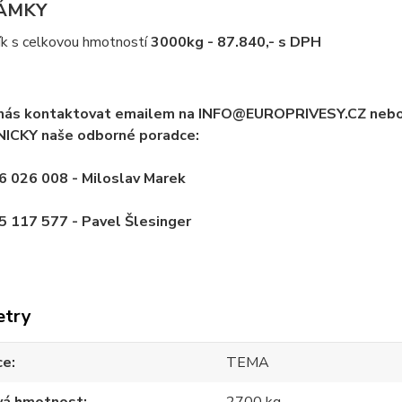
ÁMKY
ík s celkovou hmotností
3000kg - 87.840,- s DPH
nás kontaktovat emailem na INFO@EUROPRIVESY.CZ nebo
ICKY naše odborné poradce:
6 026 008 - Miloslav Marek
 117 577 - Pavel Šlesinger
etry
ce
TEMA