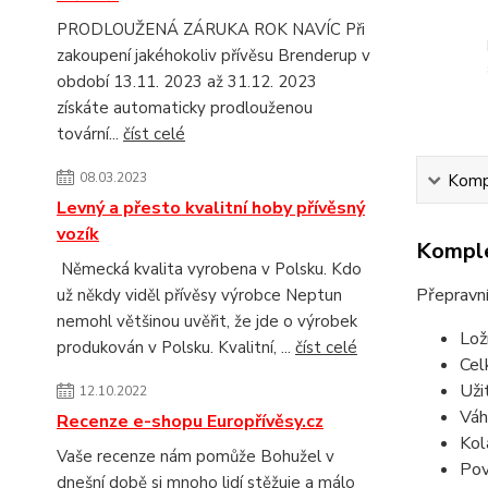
PRODLOUŽENÁ ZÁRUKA ROK NAVÍC Při
zakoupení jakéhokoliv přívěsu Brenderup v
období 13.11. 2023 až 31.12. 2023
získáte automaticky prodlouženou
tovární...
číst celé
08.03.2023
Kompl
Levný a přesto kvalitní hoby přívěsný
vozík
Komple
Německá kvalita vyrobena v Polsku. Kdo
Přepravn
už někdy viděl přívěsy výrobce Neptun
nemohl většinou uvěřit, že jde o výrobek
Lož
produkován v Polsku. Kvalitní, ...
číst celé
Cel
Uži
12.10.2022
Váh
Recenze e-shopu Europřívěsy.cz
Kol
Vaše recenze nám pomůže Bohužel v
Pov
dnešní době si mnoho lidí stěžuje a málo