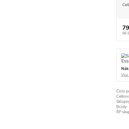
Cel
79
66 
Nák
Více
Číslo p
Celkov
Sklopn
Brzdy:
ŘP skup