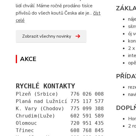
lidí chválí. Máme ročně prodáno tisíce
ZÁKLA
přívěsů do všech koutů Česka ale je...
číst
náj
celé
sil
ój 
Zobrazit všechny novinky
kon
2 x
int
AKCE
opě
PŘÍDA
RYCHLÉ KONTAKTY
rez
Plzeň (Srbice)    776 026 008
nav
Planá nad Lužnicí 775 117 577
DOPLŇ
K. Vary (Chodov)  775 099 388
Chrudim(Luže)     602 591 589
Ho
Olomouc           720 951 435
2 r
Třinec            608 768 845