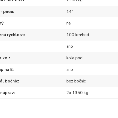
vá hmotnost
2700 kg
r pneu
14"
ný
ne
ná rychlost
100 km/hod
ano
a kol
kola pod
pina E
ano
ál bočnic
bez bočnic
 náprav
2x 1350 kg