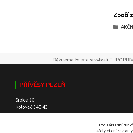
Zboží 
AKČN
Děkujeme že jste si vybrali EUROPRIV
PŘÍVĚSY PLZEŇ
Srbice 10
Koloveč 345 43
+420 776 026 008
Pro základní funk
účely cílení reklam