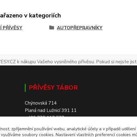
zařazeno v kategoriích
Í PŘÍVĚSY
AUTOPŘEPRAVNÍKY
ESY.CZ k nákupu Vašeho vysněného přívěsu. Pokud si nejste jist
PŘÍVĚSY TÁBOR
Chýnovská 714
Planá nad Lužnicí 391 11
+420 775 117 577
čnost, zpříjemnění používání webu, analytické účely a v případě udělení
SKLADEM 200+ PŘÍVĚSŮ
y využíváme soubory cookies. Nastavení vlastních preferencí cookies mů