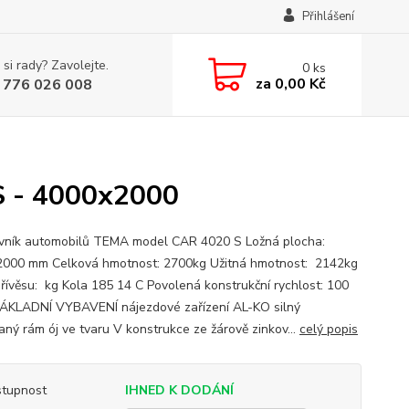
Přihlášení
 si rady? Zavolejte.
0
ks
za
0,00 Kč
 776 026 008
S - 4000x2000
vník automobilů TEMA model CAR 4020 S Ložná plocha:
000 mm Celková hmotnost: 2700kg Užitná hmotnost: 2142kg
řívěsu: kg Kola 185 14 C Povolená konstrukční rychlost: 100
ÁKLADNÍ VYBAVENÍ nájezdové zařízení AL-KO silný
aný rám ój ve tvaru V konstrukce ze žárově zinkov...
celý popis
tupnost
IHNED K DODÁNÍ