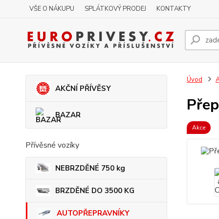
VŠE O NÁKUPU
SPLÁTKOVÝ PRODEJ
KONTAKTY
Úvod
AKČNÍ PŘÍVĚSY
Přep
BAZAR
Akce
Přívěsné vozíky
NEBRZDĚNÉ 750 kg
BRZDĚNÉ DO 3500 KG
AUTOPŘEPRAVNÍKY