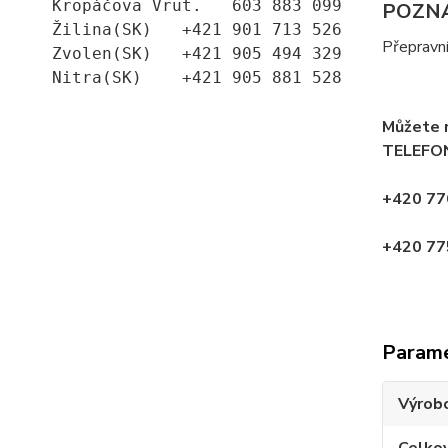
Kropáčova Vrut.   603 883 099
POZN
Žilina(SK)   +421 901 713 526
Přepravn
Zvolen(SK)   +421 905 494 329
Nitra(SK)    +421 905 881 528
Můžete 
TELEFON
+420 77
+420 775
Param
Výrob