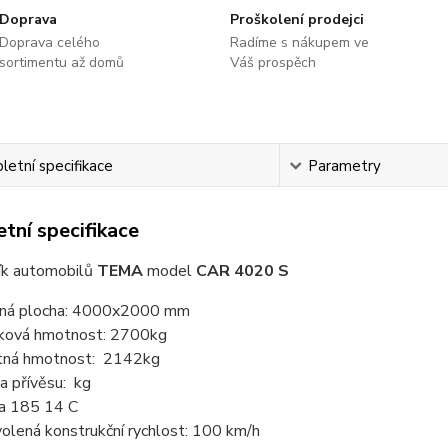
Doprava
Proškolení prodejci
Doprava celého
Radíme s nákupem ve
sortimentu až domů
Váš prospěch
etní specifikace
Parametry
tní specifikace
ík automobilů
TEMA
model
CAR 4020 S
ná plocha: 4000x2000 mm
ková hmotnost: 2700kg
tná hmotnost: 2142kg
a přívěsu: kg
a 185 14 C
olená konstrukční rychlost: 100 km/h