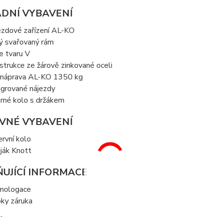
DNÍ VYBAVENÍ
ezdové zařízení AL-KO
ný svařovaný rám
ve tvaru V
strukce ze žárově zinkované oceli
 náprava AL-KO 1350 kg
egrované nájezdy
rné kolo s držákem
VNÉ VYBAVENÍ
ervní kolo
iják Knott
UJÍCÍ INFORMACE
mologace
oky záruka