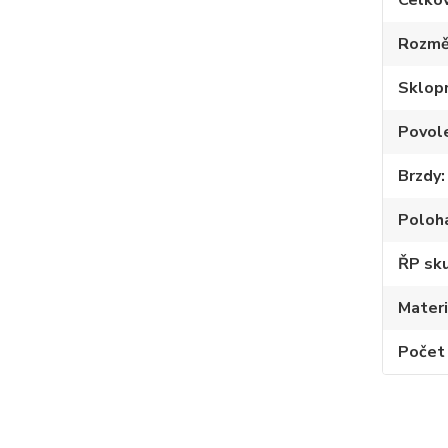
Celko
Rozmě
Sklop
Povole
Brzdy
Poloh
ŘP sku
Materi
Počet