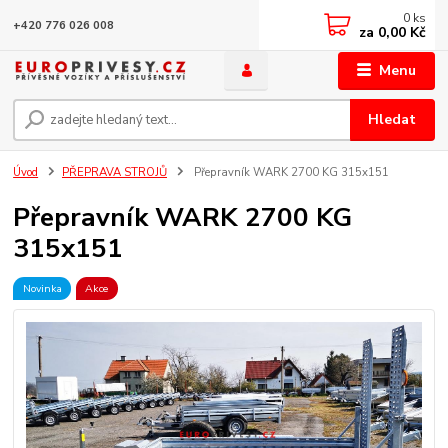
0
ks
+420 776 026 008
za
0,00 Kč
Menu
Hledat
Úvod
PŘEPRAVA STROJŮ
Přepravník WARK 2700 KG 315x151
Přepravník WARK 2700 KG
315x151
Novinka
Akce