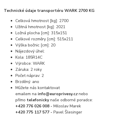
Technické údaje transportéru WARK 2700 KG
Celková hmotnost [kg]: 2700
Užitná hmotnost [kg]: 2021
Ložná plocha [cm]: 315x151
Celkové rozměry [cm]: 515x211
Výška bočnic [cm]: 20
Nájezdový úhel:
Kola: 185R14C
Výrobce: WARK
Záruka: 2 roky
Počet náprav: 2
Brzděný: ano
Můžete nás kontaktovat
emailem na
info@europrivesy.c
z
nebo
přímo
telefonicky
naše odborné poradce:
+420 776 026 008 -
Miloslav Marek
+420 775 117 577 -
Pavel Šlesinger