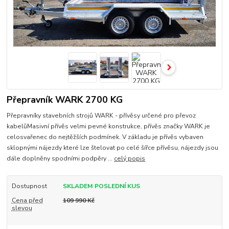
Přepravník WARK 2700 KG
Přepravníky stavebních strojů WARK - přívěsy určené pro převoz
kabelůMasivní přívěs velmi pevné konstrukce, přívěs značky WARK je
celosvařenec do nejtěžších podmínek. V základu je přívěs vybaven
sklopnými nájezdy které lze štelovat po celé šířce přívěsu, nájezdy jsou
dále doplněny spodními podpěry ...
celý popis
Dostupnost
SKLADEM POSLEDNÍ KUS
Cena před
109 990 Kč
slevou