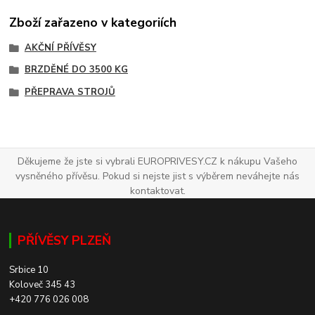
Zboží zařazeno v kategoriích
AKČNÍ PŘÍVĚSY
BRZDĚNÉ DO 3500 KG
PŘEPRAVA STROJŮ
Děkujeme že jste si vybrali EUROPRIVESY.CZ k nákupu Vašeho
vysněného přívěsu. Pokud si nejste jist s výběrem neváhejte nás
kontaktovat.
PŘÍVĚSY PLZEŇ
Srbice 10
Koloveč 345 43
+420 776 026 008