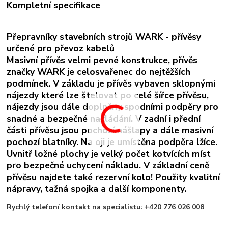
Kompletní specifikace
Přepravníky stavebních strojů WARK -
přívěsy
určené pro převoz kabelů
Masivní přívěs velmi pevné konstrukce, přívěs
značky WARK je celosvařenec do nejtěžších
podmínek. V základu je přívěs vybaven sklopnými
nájezdy které lze štelovat po celé šířce přívěsu,
nájezdy jsou dále doplněny spodními podpěry pro
snadné a bezpečné nakládání. V zadní i přední
části přívěsu jsou pochozí nášlapy a dále masivní
pochozí blatníky. Na oji je umístěna podpěra lžíce.
Uvnitř ložné plochy je velký počet kotvících míst
pro bezpečné uchycení nákladu. V základní ceně
přívěsu najdete také rezervní kolo! Použity kvalitní
nápravy, tažná spojka a další komponenty.
Rychlý telefoní kontakt na specialistu: +420 776 026 008