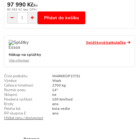
97 990 Kč
/
ks
80 983 Kč
bez DPH
Přidat do košíku
Splátková kalkulačka
Nákup na splátky
Více informací
Číslo produktu:
WARKKOP27/31
Výrobce:
Wark
Celková hmotnost:
2700 kg
Rozměr pneu:
14"
Sklopný:
ne
Povolená rychlost:
100 km/hod
Brzdy:
ano
Poloha kol:
kola vedle
ŘP skupina E:
ano
Hlídat cenu / dostupnost