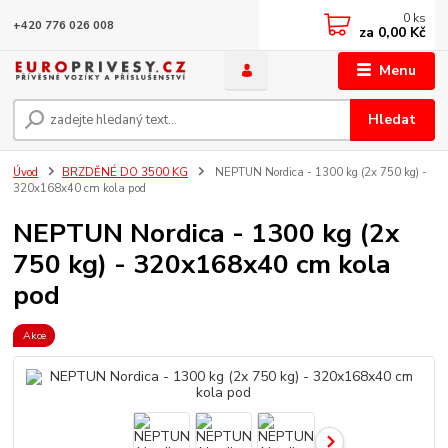
0
ks
+420 776 026 008
za
0,00 Kč
Menu
Hledat
Úvod
BRZDĚNÉ DO 3500 KG
NEPTUN Nordica - 1300 kg (2x 750 kg) -
320x168x40 cm kola pod
NEPTUN Nordica - 1300 kg (2x
750 kg) - 320x168x40 cm kola
pod
Akce