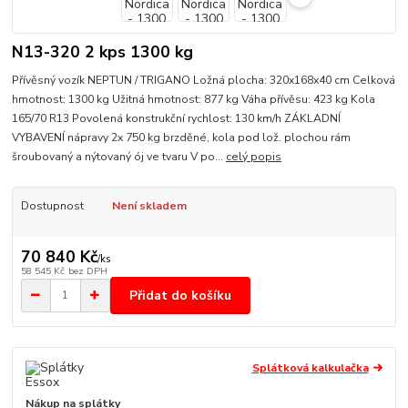
N13-320 2 kps 1300 kg
Přívěsný vozík NEPTUN / TRIGANO Ložná plocha: 320x168x40 cm Celková
hmotnost: 1300 kg Užitná hmotnost: 877 kg Váha přívěsu: 423 kg Kola
165/70 R13 Povolená konstrukční rychlost: 130 km/h ZÁKLADNÍ
VYBAVENÍ nápravy 2x 750 kg brzděné, kola pod lož. plochou rám
šroubovaný a nýtovaný ój ve tvaru V po...
celý popis
Dostupnost
Není skladem
70 840 Kč
/
ks
58 545 Kč
bez DPH
Přidat do košíku
Splátková kalkulačka
Nákup na splátky