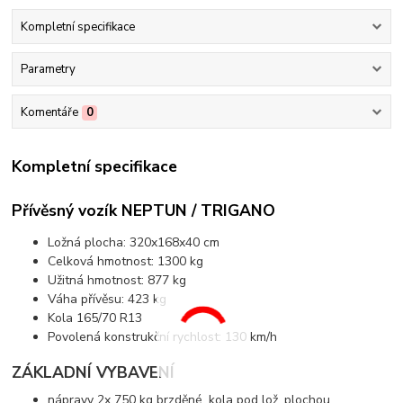
Kompletní specifikace
Parametry
Komentáře
0
Kompletní specifikace
Přívěsný vozík NEPTUN / TRIGANO
Ložná plocha: 320x168x40 cm
Celková hmotnost: 1300 kg
Užitná hmotnost: 877 kg
Váha přívěsu: 423 kg
Kola 165/70 R13
Povolená konstrukční rychlost: 130 km/h
ZÁKLADNÍ VYBAVENÍ
nápravy 2x 750 kg brzděné, kola pod lož. plochou