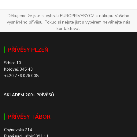
Děkujeme že jste si vybrali EUROPRIVESY.CZ k nákupu Vašeho
vysněného přívěsu. Pokud si nejste jist s výběrem neváhejte nás
kontaktovat.
PŘÍVĚSY PLZEŇ
Srbice 10
Koloveč 345 43
+420 776 026 008
SKLADEM 200+ PŘÍVĚSŮ
PŘÍVĚSY TÁBOR
Chýnovská 714
Planá nad Lužnicí 391 11