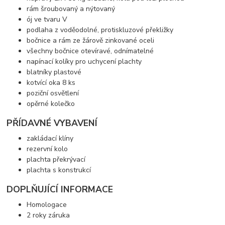
rám šroubovaný a nýtovaný
ój ve tvaru V
podlaha z voděodolné, protiskluzové překližky
bočnice a rám ze žárově zinkované oceli
všechny bočnice otevíravé, odnímatelné
napínací kolíky pro uchycení plachty
blatníky plastové
kotvící oka 8 ks
poziční osvětlení
opěrné kolečko
PŘÍDAVNÉ VYBAVENÍ
zakládací klíny
rezervní kolo
plachta překrývací
plachta s konstrukcí
DOPLŇUJÍCÍ INFORMACE
Homologace
2 roky záruka