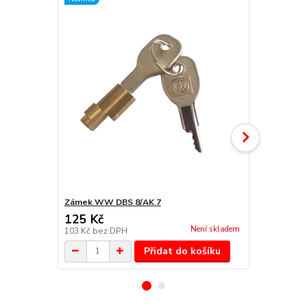
Zámek WW DBS 8/AK 7
Redukce zás
125 Kč
132 Kč
Není skladem
103 Kč
bez DPH
109 Kč
bez 
Přidat do košíku