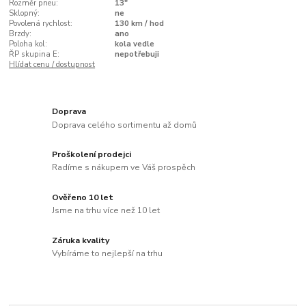
Rozměr pneu:
13"
Sklopný:
ne
Povolená rychlost:
130 km / hod
Brzdy:
ano
Poloha kol:
kola vedle
ŘP skupina E:
nepotřebuji
Hlídat cenu / dostupnost
Doprava
Doprava celého sortimentu až domů
Proškolení prodejci
Radíme s nákupem ve Váš prospěch
Ověřeno 10 let
Jsme na trhu více než 10 let
Záruka kvality
Vybíráme to nejlepší na trhu