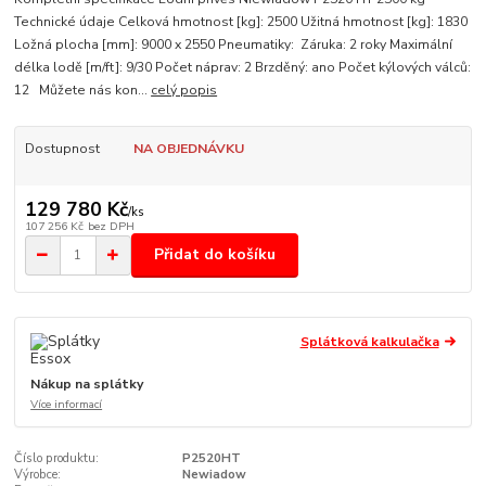
Technické údaje Celková hmotnost [kg]: 2500 Užitná hmotnost [kg]: 1830
Ložná plocha [mm]: 9000 x 2550 Pneumatiky: Záruka: 2 roky Maximální
délka lodě [m/ft]: 9/30 Počet náprav: 2 Brzděný: ano Počet kýlových válců:
12 Můžete nás kon...
celý popis
Dostupnost
NA OBJEDNÁVKU
129 780 Kč
/
ks
107 256 Kč
bez DPH
Přidat do košíku
Splátková kalkulačka
Nákup na splátky
Více informací
Číslo produktu:
P2520HT
Výrobce:
Newiadow