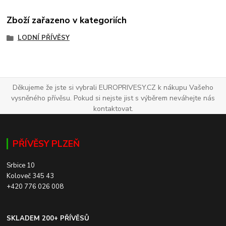
Zboží zařazeno v kategoriích
LODNÍ PŘÍVĚSY
Děkujeme že jste si vybrali EUROPRIVESY.CZ k nákupu Vašeho
vysněného přívěsu. Pokud si nejste jist s výběrem neváhejte nás
kontaktovat.
PŘÍVĚSY PLZEŇ
Srbice 10
Koloveč 345 43
+420 776 026 008
SKLADEM 200+ PŘÍVĚSŮ