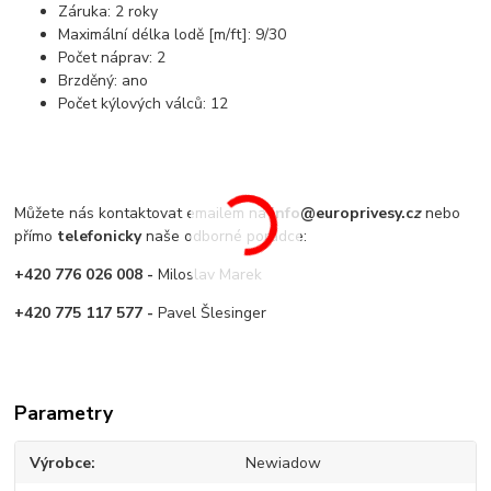
Záruka: 2 roky
Maximální délka lodě [m/ft]: 9/30
Počet náprav: 2
Brzděný: ano
Počet kýlových válců: 12
Můžete nás kontaktovat emailem na
info@europrivesy.c
z
nebo
přímo
telefonicky
naše odborné poradce:
+420 776 026 008 -
Miloslav Marek
+420 775 117 577 -
Pavel Šlesinger
Parametry
Výrobce
Newiadow