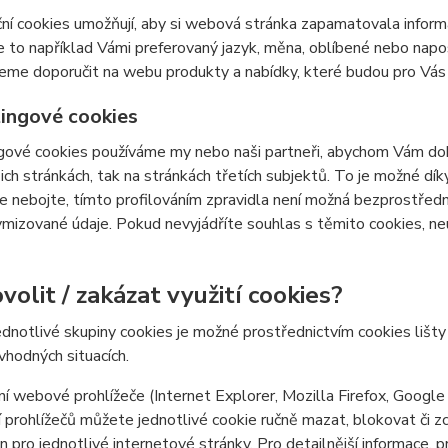
ní cookies umožňují, aby si webová stránka zapamatovala inform
e to například Vámi preferovaný jazyk, měna, oblíbené nebo nap
e doporučit na webu produkty a nabídky, které budou pro Vás c
ingové cookies
ové cookies používáme my nebo naši partneři, abychom Vám doká
šich stránkách, tak na stránkách třetích subjektů. To je možné dí
e nebojte, tímto profilováním zpravidla není možná bezprostředn
izované údaje. Pokud nevyjádříte souhlas s těmito cookies, neu
volit / zakázat využití cookies?
ednotlivé skupiny cookies je možné prostřednictvím cookies lišt
 vhodných situacích.
í webové prohlížeče (Internet Explorer, Mozilla Firefox, Google
 prohlížečů můžete jednotlivé cookie ručně mazat, blokovat či zce
en pro jednotlivé internetové stránky. Pro detailnější informace, 