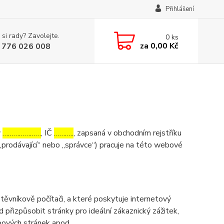
Přihlášení
 si rady? Zavolejte.
0
ks
za
0,00 Kč
 776 026 008
v
…………………
, IČ
………..
, zapsaná v obchodním rejstříku
„prodávající“ nebo „správce“) pracuje na této webové
ěvníkově počítači, a které poskytuje internetový
d přizpůsobit stránky pro ideální zákaznický zážitek,
bových stránek apod.