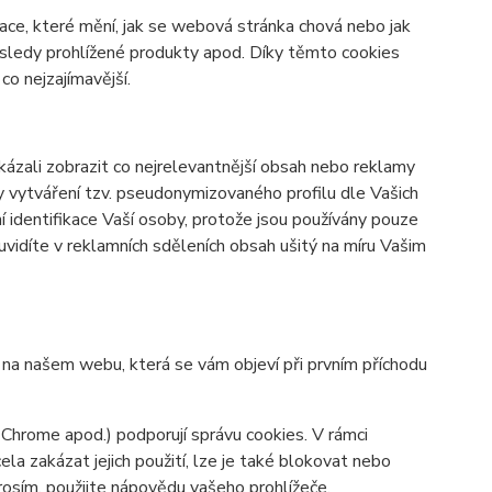
ace, které mění, jak se webová stránka chová nebo jak
osledy prohlížené produkty apod. Díky těmto cookies
o nejzajímavější.
zali zobrazit co nejrelevantnější obsah nebo reklamy
ky vytváření tzv. pseudonymizovaného profilu dle Vašich
í identifikace Vaší osoby, protože jsou používány pouze
vidíte v reklamních sděleních obsah ušitý na míru Vašim
y na našem webu, která se vám objeví při prvním příchodu
 Chrome apod.) podporují správu cookies. V rámci
la zakázat jejich použití, lze je také blokovat nebo
prosím, použijte nápovědu vašeho prohlížeče.