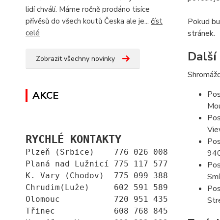
lidí chválí. Máme ročně prodáno tisíce
přívěsů do všech koutů Česka ale je...
číst
Pokud bud
celé
stránek.
Další
Zobrazit všechny novinky
Shromážd
AKCE
Pos
Mou
Pos
Vie
RYCHLÉ KONTAKTY
Pos
Plzeň (Srbice)    776 026 008
94
Planá nad Lužnicí 775 117 577
Pos
K. Vary (Chodov)  775 099 388
Smí
Chrudim(Luže)     602 591 589
Pos
Olomouc           720 951 435
Str
Třinec            608 768 845