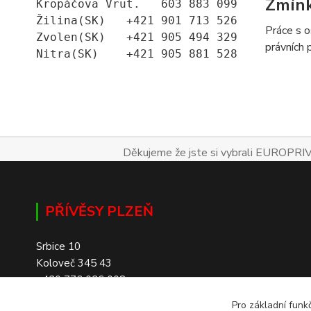
Zmín
Kropáčova Vrut.   603 883 099
Žilina(SK)   +421 901 713 526
Práce s o
Zvolen(SK)   +421 905 494 329
právních 
Nitra(SK)    +421 905 881 528
Děkujeme že jste si vybrali EUROPRIV
PŘÍVĚSY PLZEŇ
Srbice 10
Koloveč 345 43
+420 776 026 008
Pro základní funk