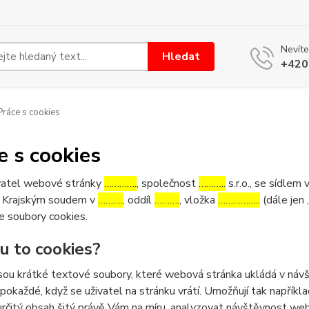
Nevíte
Hledat
+420
ráce s cookies
e s cookies
atel webové stránky
………….
, společnost
………..
s.r.o., se sídlem 
 Krajským soudem v
……….
, oddíl
……….
, vložka
……………..
(dále jen 
e soubory cookies.
ou to cookies?
sou krátké textové soubory, které webová stránka ukládá v návšt
 pokaždé, když se uživatel na stránku vrátí. Umožňují tak napříkla
určitý obsah šitý právě Vám na míru, analyzovat návštěvnost we