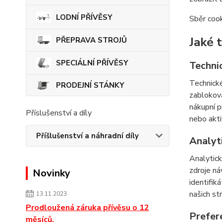
LODNÍ PŘÍVĚSY
Sběr cook
Jaké 
PŘEPRAVA STROJŮ
SPECIÁLNÍ PŘÍVĚSY
Techni
Technické
PRODEJNÍ STÁNKY
zabloková
nákupní p
Příslušenství a díly
nebo akti
Příšlušenství a náhradní díly
Analyt
Analytick
zdroje ná
Novinky
identifik
našich st
13.11.2023
Prodloužená záruka přívěsu o 12
Prefer
měsíců.