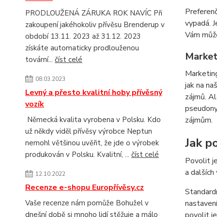
Preferenč
PRODLOUŽENÁ ZÁRUKA ROK NAVÍC Při
vypadá. J
zakoupení jakéhokoliv přívěsu Brenderup v
Vám můžem
období 13.11. 2023 až 31.12. 2023
získáte automaticky prodlouženou
Market
tovární...
číst celé
Marketing
08.03.2023
jak na na
Levný a přesto kvalitní hoby přívěsný
zájmů. Al
vozík
pseudonym
Německá kvalita vyrobena v Polsku. Kdo
zájmům.
už někdy viděl přívěsy výrobce Neptun
Jak po
nemohl většinou uvěřit, že jde o výrobek
produkován v Polsku. Kvalitní, ...
číst celé
Povolit j
a dalších
12.10.2022
Recenze e-shopu Europřívěsy.cz
Standardn
Vaše recenze nám pomůže Bohužel v
nastavení
dnešní době si mnoho lidí stěžuje a málo
povolit j