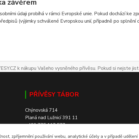
ka závěrem
sobními údaji probíhá v rámci Evropské unie. Pokud dochází ke 
předpisů (výjimky schválené Evropskou unií, případně po splnění
ESY.CZ k nákupu Vašeho vysněného přívěsu. Pokud si nejste jist
PŘÍVĚSY TÁBOR
Chýnovská 714
Planá nad Lužnicí 391 11
+420 775 117 577
čnost, zpříjemnění používání webu, analytické účely a v případě udělení