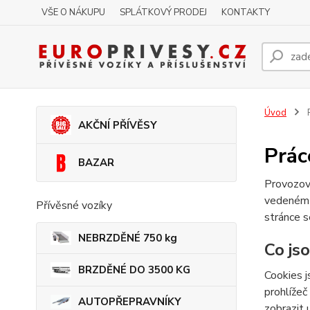
VŠE O NÁKUPU
SPLÁTKOVÝ PRODEJ
KONTAKTY
Úvod
P
AKČNÍ PŘÍVĚSY
Prác
BAZAR
Provozov
vedeném
Přívěsné vozíky
stránce s
NEBRZDĚNÉ 750 kg
Co js
BRZDĚNÉ DO 3500 KG
Cookies j
prohlížeč
AUTOPŘEPRAVNÍKY
zobrazit 