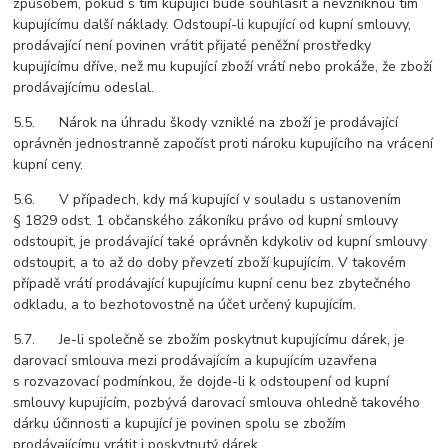
způsobem, pokud s tím kupující bude souhlasit a nevzniknou tím
kupujícímu další náklady. Odstoupí-li kupující od kupní smlouvy,
prodávající není povinen vrátit přijaté peněžní prostředky
kupujícímu dříve, než mu kupující zboží vrátí nebo prokáže, že zboží
prodávajícímu odeslal.
5.5. Nárok na úhradu škody vzniklé na zboží je prodávající
oprávněn jednostranně započíst proti nároku kupujícího na vrácení
kupní ceny.
5.6. V případech, kdy má kupující v souladu s ustanovením
§ 1829 odst. 1 občanského zákoníku právo od kupní smlouvy
odstoupit, je prodávající také oprávněn kdykoliv od kupní smlouvy
odstoupit, a to až do doby převzetí zboží kupujícím. V takovém
případě vrátí prodávající kupujícímu kupní cenu bez zbytečného
odkladu, a to bezhotovostně na účet určený kupujícím.
5.7. Je-li společně se zbožím poskytnut kupujícímu dárek, je
darovací smlouva mezi prodávajícím a kupujícím uzavřena
s rozvazovací podmínkou, že dojde-li k odstoupení od kupní
smlouvy kupujícím, pozbývá darovací smlouva ohledně takového
dárku účinnosti a kupující je povinen spolu se zbožím
prodávajícímu vrátit i poskytnutý dárek.