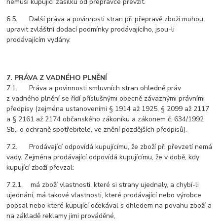
nemusí kupující zásilku od přepravce převzít.
6.5. Další práva a povinnosti stran při přepravě zboží mohou
upravit zvláštní dodací podmínky prodávajícího, jsou-li
prodávajícím vydány.
7. PRÁVA Z VADNÉHO PLNĚNÍ
7.1. Práva a povinnosti smluvních stran ohledně práv
z vadného plnění se řídí příslušnými obecně závaznými právními
předpisy (zejména ustanoveními § 1914 až 1925, § 2099 až 2117
a § 2161 až 2174 občanského zákoníku a zákonem č. 634/1992
Sb., o ochraně spotřebitele, ve znění pozdějších předpisů).
7.2. Prodávající odpovídá kupujícímu, že zboží při převzetí nemá
vady. Zejména prodávající odpovídá kupujícímu, že v době, kdy
kupující zboží převzal:
7.2.1. má zboží vlastnosti, které si strany ujednaly, a chybí-li
ujednání, má takové vlastnosti, které prodávající nebo výrobce
popsal nebo které kupující očekával s ohledem na povahu zboží a
na základě reklamy jimi prováděné,