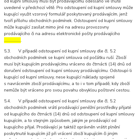
od kupní smlouvy musí být prodávajícímu odesláno ve lhůtě
uvedené v předchozí větě. Pro odstoupení od kupní smlouvy může
kupující využit vzorový formulář poskytovaný prodávajícím, jenž
tvoří přílohu obchodních podmínek. Odstoupení od kupní smlouvy
může kupující zasílat mimo jiné na adresu provozovny
prodávajícího či na adresu elektronické pošty prodávajícího
………………
.
5.3. V případě odstoupení od kupní smlouvy dle čl. 5.2
obchodních podmínek se kupní smlouva od počátku ruší. Zboží
musí být kupujícím prodávajícímu vráceno do čtrnácti (14) dnů od
doručení odstoupení od kupní smlouvy prodávajícímu. Odstoupí-li
kupující od kupní smlouvy, nese kupující náklady spojené
s navrácením zboží prodávajícímu, a to i v tom případě, kdy zboží
nemůže být vráceno pro svou povahu obvyklou poštovní cestou.
5.4. V případě odstoupení od kupní smlouvy dle čl. 5.2
obchodních podmínek vrátí prodávající peněžní prostředky přijaté
od kupujícího do čtrnácti (14) dnů od odstoupení od kupní smlouvy
kupujícím, a to stejným způsobem, jakým je prodávající od
kupujícího přijal. Prodávající je taktéž oprávněn vrátit plnění
poskytnuté kupujícím již při vrácení zboží kupujícím či jiným