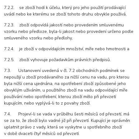
7.2.2. se zboží hodí k účelu, který pro jeho použití prodávající
uvádí nebo ke kterému se zboží tohoto druhu obvykle používá,
7.2.3. zboží odpovídá jakostí nebo provedením smluvenému
vzorku nebo předloze, byla-li jakost nebo provedení určeno podle
smluveného vzorku nebo předlohy,
7.2.4. je zboží v odpovídajícím množství, míře nebo hmotnosti a
7.2.5. zboží vyhovuje požadavkům právních předpisů.
7.3. Ustanovení uvedená v čl. 7.2 obchodních podmínek se
nepoužijí u zboží prodávaného za nižší cenu na vadu, pro kterou
byla nižší cena ujednána, na opotřebení zboží způsobené jeho
obvyklým užíváním, u použitého zboží na vadu odpovídající míře
používání nebo opotřebení, kterou zboží mělo při převzetí
kupujícím, nebo vyplývá-li to z povahy zboží.
7.4. Projeví-li se vada v průběhu šesti měsíců od převzetí, má
se za to, že zboží bylo vadné již při převzetí. Kupující je oprávněn
uplatnit právo z vady, která se vyskytne u spotřebního zboží
v době dvaceti čtyř měsíců od převzetí.