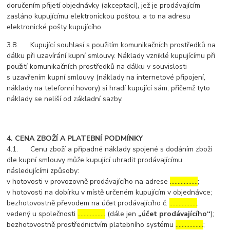
doručením přijetí objednávky (akceptací), jež je prodávajícím
zasláno kupujícímu elektronickou poštou, a to na adresu
elektronické pošty kupujícího.
3.8. Kupující souhlasí s použitím komunikačních prostředků na
dálku při uzavírání kupní smlouvy. Náklady vzniklé kupujícímu při
použití komunikačních prostředků na dálku v souvislosti
s uzavřením kupní smlouvy (náklady na internetové připojení,
náklady na telefonní hovory) si hradí kupující sám, přičemž tyto
náklady se neliší od základní sazby.
4. CENA ZBOŽÍ A PLATEBNÍ PODMÍNKY
4.1. Cenu zboží a případné náklady spojené s dodáním zboží
dle kupní smlouvy může kupující uhradit prodávajícímu
následujícími způsoby:
v hotovosti v provozovně prodávajícího na adrese
………………
;
v hotovosti na dobírku v místě určeném kupujícím v objednávce;
bezhotovostně převodem na účet prodávajícího č.
………………
,
vedený u společnosti
………………
(dále jen
„účet prodávajícího“
);
bezhotovostně prostřednictvím platebního systému
………………
;