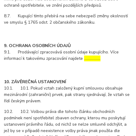
ochraně spotřebitele, ve znění pozdějších předpisů.
8.7. Kupující tímto přebírá na sebe nebezpečí změny okolností
ve smyslu § 1765 odst. 2 občanského zákoníku.
9. OCHRANA OSOBNÍCH ÚDAJŮ
9.1. Prodávající zpracovává osobní údaje kupujícího. Více
informací k takovému zpracování najdete
………………
10. ZÁVĚREČNÁ USTANOVENÍ
10.1. 10.1. Pokud vztah založený kupní smlouvou obsahuje
mezinárodní (zahraniční) prvek, pak strany sjednávají, že vztah se
řídí českým právem.
10.2. 10.2. Volbou práva dle tohoto článku obchodních
podmínek není spotřebitel zbaven ochrany, kterou mu poskytují
ustanovení právního řádu, od nichž se nelze smluvně odchýlit, a
jež by se v případě neexistence volby práva jinak použila dle