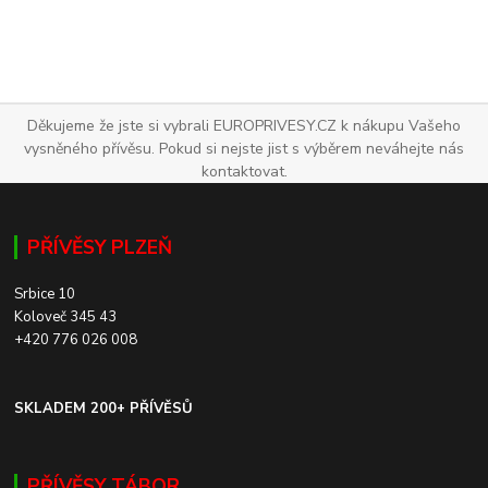
Děkujeme že jste si vybrali EUROPRIVESY.CZ k nákupu Vašeho
vysněného přívěsu. Pokud si nejste jist s výběrem neváhejte nás
kontaktovat.
PŘÍVĚSY PLZEŇ
Srbice 10
Koloveč 345 43
+420 776 026 008
SKLADEM 200+ PŘÍVĚSŮ
PŘÍVĚSY TÁBOR