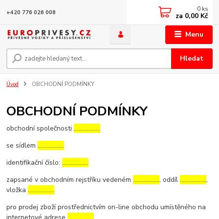
0
ks
+420 776 026 008
za
0,00 Kč
Menu
Hledat
Úvod
OBCHODNÍ PODMÍNKY
OBCHODNÍ PODMÍNKY
obchodní společnosti
………………
se sídlem
………………
identifikační číslo:
………………
zapsané v obchodním rejstříku vedeném
………………
, oddíl
………………
,
vložka
………………
pro prodej zboží prostřednictvím on-line obchodu umístěného na
internetové adrese
………………