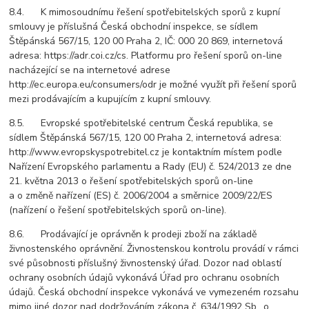
8.4. K mimosoudnímu řešení spotřebitelských sporů z kupní
smlouvy je příslušná Česká obchodní inspekce, se sídlem
Štěpánská 567/15, 120 00 Praha 2, IČ: 000 20 869, internetová
adresa: https://adr.coi.cz/cs. Platformu pro řešení sporů on-line
nacházející se na internetové adrese
http://ec.europa.eu/consumers/odr je možné využít při řešení sporů
mezi prodávajícím a kupujícím z kupní smlouvy.
8.5. Evropské spotřebitelské centrum Česká republika, se
sídlem Štěpánská 567/15, 120 00 Praha 2, internetová adresa:
http://www.evropskyspotrebitel.cz je kontaktním místem podle
Nařízení Evropského parlamentu a Rady (EU) č. 524/2013 ze dne
21. května 2013 o řešení spotřebitelských sporů on-line
a o změně nařízení (ES) č. 2006/2004 a směrnice 2009/22/ES
(nařízení o řešení spotřebitelských sporů on-line).
8.6. Prodávající je oprávněn k prodeji zboží na základě
živnostenského oprávnění. Živnostenskou kontrolu provádí v rámci
své působnosti příslušný živnostenský úřad. Dozor nad oblastí
ochrany osobních údajů vykonává Úřad pro ochranu osobních
údajů. Česká obchodní inspekce vykonává ve vymezeném rozsahu
mimo jiné dozor nad dodržováním zákona č. 634/1992 Sb., o