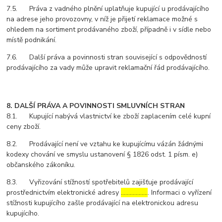
7.5. Práva z vadného plnění uplatňuje kupující u prodávajícího
na adrese jeho provozovny, v níž je přijetí reklamace možné s
ohledem na sortiment prodávaného zboží, případně i v sídle nebo
místě podnikání.
7.6. Další práva a povinnosti stran související s odpovědností
prodávajícího za vady může upravit reklamační řád prodávajícího.
8. DALŠÍ PRÁVA A POVINNOSTI SMLUVNÍCH STRAN
8.1. Kupující nabývá vlastnictví ke zboží zaplacením celé kupní
ceny zboží.
8.2. Prodávající není ve vztahu ke kupujícímu vázán žádnými
kodexy chování ve smyslu ustanovení § 1826 odst. 1 písm. e)
občanského zákoníku.
8.3. Vyřizování stížností spotřebitelů zajišťuje prodávající
prostřednictvím elektronické adresy
………………
. Informaci o vyřízení
stížnosti kupujícího zašle prodávající na elektronickou adresu
kupujícího.