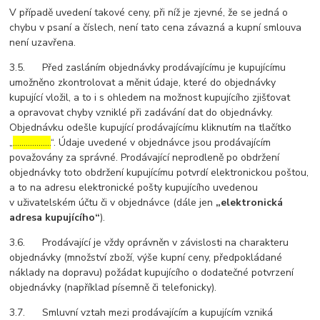
V případě uvedení takové ceny, při níž je zjevné, že se jedná o
chybu v psaní a číslech, není tato cena závazná a kupní smlouva
není uzavřena.
3.5. Před zasláním objednávky prodávajícímu je kupujícímu
umožněno zkontrolovat a měnit údaje, které do objednávky
kupující vložil, a to i s ohledem na možnost kupujícího zjišťovat
a opravovat chyby vzniklé při zadávání dat do objednávky.
Objednávku odešle kupující prodávajícímu kliknutím na tlačítko
„
………………
“. Údaje uvedené v objednávce jsou prodávajícím
považovány za správné. Prodávající neprodleně po obdržení
objednávky toto obdržení kupujícímu potvrdí elektronickou poštou,
a to na adresu elektronické pošty kupujícího uvedenou
v uživatelském účtu či v objednávce (dále jen
„elektronická
adresa kupujícího“
).
3.6. Prodávající je vždy oprávněn v závislosti na charakteru
objednávky (množství zboží, výše kupní ceny, předpokládané
náklady na dopravu) požádat kupujícího o dodatečné potvrzení
objednávky (například písemně či telefonicky).
3.7. Smluvní vztah mezi prodávajícím a kupujícím vzniká