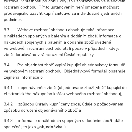
zůstávají v platnosti po dobu, kdy jsou zobrazovány ve webovém
rozhraní obchodu. Tímto ustanovením není omezena možnost
prodávajícího uzavřít kupní smlouvu za individuálně sjednaných
podmínek.
3.3. Webové rozhraní obchodu obsahuje také informace
o nákladech spojených s balením a dodáním zboží. Informace o
nákladech spojených s balením a dodáním zboží uvedené
ve webovém rozhraní obchodu platí pouze v případech, kdy je
zboží doručováno v rámci území České republiky.
3.4. Pro objednání zboží vyplní kupující objednávkový formulář
ve webovém rozhraní obchodu. Objednávkový formulář obsahuje
zejména informace o:
3.4.1. objednávaném zboží (objednávané zboží „vloží“ kupující do
elektronického nákupního košíku webového rozhraní obchodu),
3.4.2. způsobu úhrady kupní ceny zboží, údaje o požadovaném
způsobu doručení objednávaného zboží a
3.4.3. informace o nákladech spojených s dodáním zboží (dále
společně jen jako
„objednávka“
).