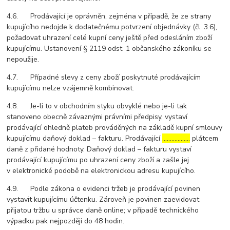
4.6. Prodávající je oprávněn, zejména v případě, že ze strany
kupujícího nedojde k dodatečnému potvrzení objednávky (čl. 3.6),
požadovat uhrazení celé kupní ceny ještě před odesláním zboží
kupujícímu. Ustanovení § 2119 odst. 1 občanského zákoníku se
nepoužije.
4.7. Případné slevy z ceny zboží poskytnuté prodávajícím
kupujícímu nelze vzájemně kombinovat.
4.8. Je-li to v obchodním styku obvyklé nebo je-li tak
stanoveno obecně závaznými právními předpisy, vystaví
prodávající ohledně plateb prováděných na základě kupní smlouvy
kupujícímu daňový doklad – fakturu. Prodávající
………………
plátcem
daně z přidané hodnoty. Daňový doklad – fakturu vystaví
prodávající kupujícímu po uhrazení ceny zboží a zašle jej
v elektronické podobě na elektronickou adresu kupujícího.
4.9. Podle zákona o evidenci tržeb je prodávající povinen
vystavit kupujícímu účtenku. Zároveň je povinen zaevidovat
přijatou tržbu u správce daně online; v případě technického
výpadku pak nejpozději do 48 hodin.