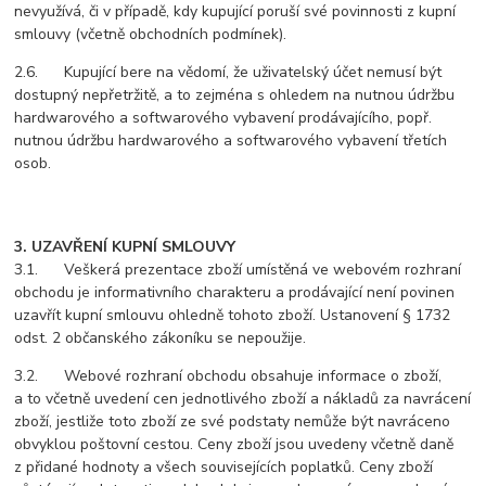
nevyužívá, či v případě, kdy kupující poruší své povinnosti z kupní
smlouvy (včetně obchodních podmínek).
2.6. Kupující bere na vědomí, že uživatelský účet nemusí být
dostupný nepřetržitě, a to zejména s ohledem na nutnou údržbu
hardwarového a softwarového vybavení prodávajícího, popř.
nutnou údržbu hardwarového a softwarového vybavení třetích
osob.
3. UZAVŘENÍ KUPNÍ SMLOUVY
3.1. Veškerá prezentace zboží umístěná ve webovém rozhraní
obchodu je informativního charakteru a prodávající není povinen
uzavřít kupní smlouvu ohledně tohoto zboží. Ustanovení § 1732
odst. 2 občanského zákoníku se nepoužije.
3.2. Webové rozhraní obchodu obsahuje informace o zboží,
a to včetně uvedení cen jednotlivého zboží a nákladů za navrácení
zboží, jestliže toto zboží ze své podstaty nemůže být navráceno
obvyklou poštovní cestou. Ceny zboží jsou uvedeny včetně daně
z přidané hodnoty a všech souvisejících poplatků. Ceny zboží