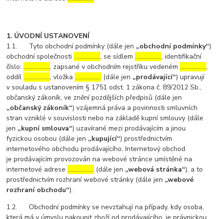
1. ÚVODNÍ USTANOVENÍ
1.1. Tyto obchodní podmínky (dále jen
„obchodní podmínky“
)
obchodní společnosti
………………
, se sídlem
………………
, identifikační
číslo:
………………
, zapsané v obchodním rejstříku vedeném
………………
,
oddíl
………………
, vložka
………………
(dále jen
„prodávající“
) upravují
v souladu s ustanovením § 1751 odst. 1 zákona č. 89/2012 Sb.,
občanský zákoník, ve znění pozdějších předpisů (dále jen
„občanský zákoník“
) vzájemná práva a povinnosti smluvních
stran vzniklé v souvislosti nebo na základě kupní smlouvy (dále
jen
„kupní smlouva“
) uzavírané mezi prodávajícím a jinou
fyzickou osobou (dále jen
„kupující“
) prostřednictvím
internetového obchodu prodávajícího. Internetový obchod
je prodávajícím provozován na webové stránce umístěné na
internetové adrese
………………
(dále jen
„webová stránka“
), a to
prostřednictvím rozhraní webové stránky (dále jen
„webové
rozhraní obchodu“
).
1.2. Obchodní podmínky se nevztahují na případy, kdy osoba,
která má v úmyslu nakoupit zboží od prodávajícího, je právnickou