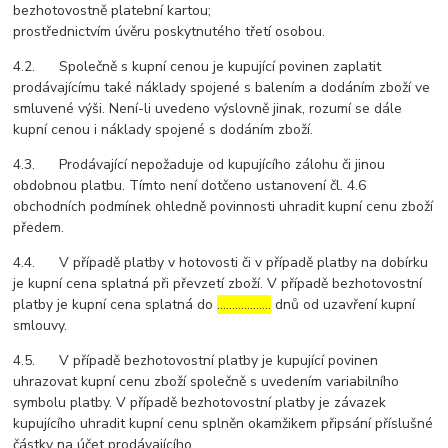
bezhotovostně platební kartou;
prostřednictvím úvěru poskytnutého třetí osobou.
4.2. Společně s kupní cenou je kupující povinen zaplatit
prodávajícímu také náklady spojené s balením a dodáním zboží ve
smluvené výši. Není-li uvedeno výslovně jinak, rozumí se dále
kupní cenou i náklady spojené s dodáním zboží.
4.3. Prodávající nepožaduje od kupujícího zálohu či jinou
obdobnou platbu. Tímto není dotčeno ustanovení čl. 4.6
obchodních podmínek ohledně povinnosti uhradit kupní cenu zboží
předem.
4.4. V případě platby v hotovosti či v případě platby na dobírku
je kupní cena splatná při převzetí zboží. V případě bezhotovostní
platby je kupní cena splatná do
………………
dnů od uzavření kupní
smlouvy.
4.5. V případě bezhotovostní platby je kupující povinen
uhrazovat kupní cenu zboží společně s uvedením variabilního
symbolu platby. V případě bezhotovostní platby je závazek
kupujícího uhradit kupní cenu splněn okamžikem připsání příslušné
částky na účet prodávajícího.