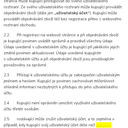
stránce může kupující přistupovat do svého uživatelského
rozhraní. Ze svého uživatelského rozhraní může kupující provádět
objednávání zboží (dále jen
„uživatelský účet“
). Kupující může
provádět objednávání zboží též bez registrace přímo z webového
rozhraní obchodu.
2.2. Při registraci na webové stránce a při objednávání zboží
je kupující povinen uvádět správně a pravdivě všechny údaje.
Údaje uvedené v uživatelském účtu je kupující při jakékoliv jejich
změně povinen aktualizovat. Údaje uvedené kupujícím
v uživatelském účtu a při objednávání zboží jsou prodávajícím
považovány za správné.
2.3. Přístup k uživatelskému účtu je zabezpečen uživatelským
jménem a heslem. Kupující je povinen zachovávat mlčenlivost
ohledně informací nezbytných k přístupu do jeho uživatelského
účtu.
2.4. Kupující není oprávněn umožnit využívání uživatelského
účtu třetím osobám.
2.5. rodávající může zrušit uživatelský účet, a to zejména v
případě, kdy kupující svůj uživatelský účet déle než
………………