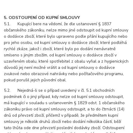
5. ODSTOUPENÍ OD KUPNÍ SMLOUVY
5.1. Kupující bere na vědomí, že dle ustanovení § 1837
občanského zákoníku, nelze mimo jiné odstoupit od kupní smlouvy
o dodávce zboží, které bylo upraveno podle přání kupujícího nebo
pro jeho osobu, od kupní smlouvy o dodávce zboží, které podléhá
rychlé zkáze, jakož i zboží, které bylo po dodání nenávratně
smíseno s jiným zbožím, od kupní smlouvy o dodávce zboží v
uzavřeném obalu, které spotřebitel z obalu vyňal a z hygienických
důvodů jej není možné vrátit a od kupní smlouvy o dodávce
zvukové nebo obrazové nahrávky nebo počítačového programu,
pokud porušil jejich původní obal.
5.2. Nejedná-li se o případ uvedený v čl. 5.1 obchodních
podmínek či o jiný případ, kdy nelze od kupní smlouvy odstoupit,
má kupující v souladu s ustanovením § 1829 odst. 1 občanského
zákoníku právo od kupní smlouvy odstoupit, a to do čtrnácti (14)
dnů od převzetí zboží, přičemž v případě, že předmětem kupní
smlouvy je několik druhů zboží nebo dodání několika částí, běží
tato lhůta ode dne převzetí poslední dodávky zboží. Odstoupení