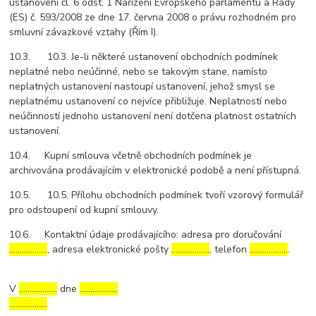
ustanovení čl. 6 odst. 1 Nařízení Evropského parlamentu a Rady
(ES) č. 593/2008 ze dne 17. června 2008 o právu rozhodném pro
smluvní závazkové vztahy (Řím I).
10.3. 10.3. Je-li některé ustanovení obchodních podmínek
neplatné nebo neúčinné, nebo se takovým stane, namísto
neplatných ustanovení nastoupí ustanovení, jehož smysl se
neplatnému ustanovení co nejvíce přibližuje. Neplatností nebo
neúčinností jednoho ustanovení není dotčena platnost ostatních
ustanovení.
10.4. Kupní smlouva včetně obchodních podmínek je
archivována prodávajícím v elektronické podobě a není přístupná.
10.5. 10.5. Přílohu obchodních podmínek tvoří vzorový formulář
pro odstoupení od kupní smlouvy.
10.6. Kontaktní údaje prodávajícího: adresa pro doručování
………………
, adresa elektronické pošty
………………
, telefon
………………
.
V
………………
dne
………………
………………